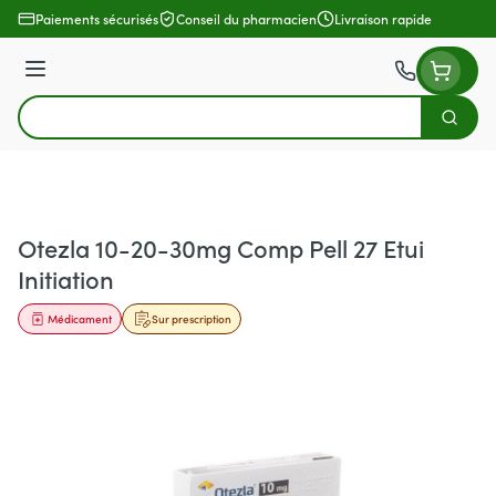
Aller au contenu
Paiements sécurisés
Conseil du pharmacien
Livraison rapide
Menu
Cherch
Rechercher
Otezla 10-20-30mg Comp Pell 27 Etui
Initiation
Médicament
Sur prescription