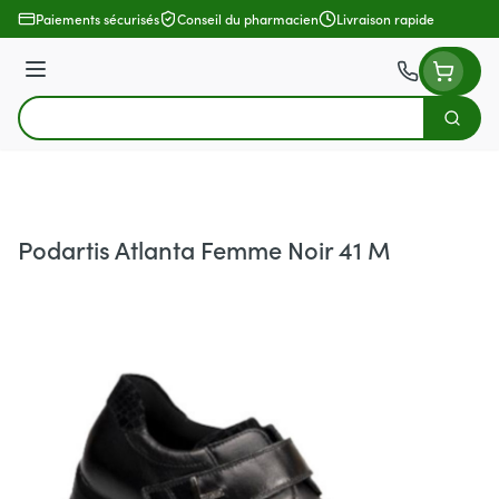
Aller au contenu
Paiements sécurisés
Conseil du pharmacien
Livraison rapide
Menu
Cherch
Rechercher
Podartis Atlanta Femme Noir 41 M