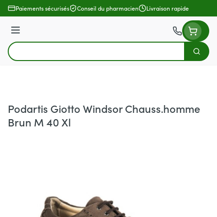
Aller au contenu
Paiements sécurisés
Conseil du pharmacien
Livraison rapide
Menu
Cherch
Rechercher
Podartis Giotto Windsor Chauss.homme
Brun M 40 Xl