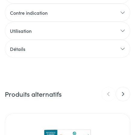
Contre indication
Utilisation
Détails
CNK
4507141
Fabricants
Puressentiel Benelux
Produits alternatifs
Marques
Puressentiel
Largeur
129 mm
Il est possible de naviguer entre les éléments du carrousel 
Appuyer sur pour sauter le carrousel
Appuyez sur cette touche pour accéder à la navigation en 
Longueur
187 mm