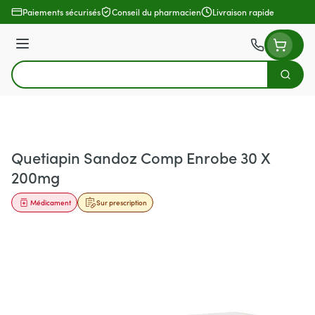
Aller au contenu
Paiements sécurisés
Conseil du pharmacien
Livraison rapide
Menu
Cherch
Rechercher
Quetiapin Sandoz Comp Enrobe 30 X
200mg
Médicament
Sur prescription