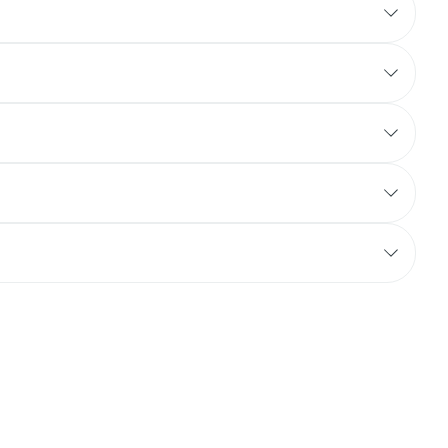
Yeux
s
Afficher plus
ti-insectes
Senteur
CBD