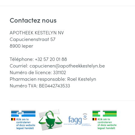
Contactez nous
APOTHEEK KESTELYN NV
Capucienenstraat 57
8900
Ieper
Téléphone:
+32 57 20 01 88
Courriel:
capucienen@
apotheekkestelyn.be
Numéro de licence:
331102
Pharmacien responsable:
Roel Kestelyn
Numéro TVA:
BE0442743533