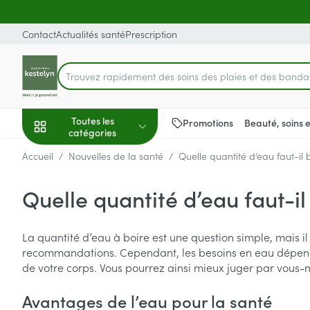
Aller au contenu
Diapositive 1 de 1
Contact
Actualités santé
Prescription
Trouvez rapidement des soins des plaies et des band
Rechercher
Toutes les
Promotions
Beauté, soins 
catégories
Accueil
/
Nouvelles de la santé
/
Quelle quantité d’eau faut-il 
Promotions
Quelle quantité d’eau faut-il
Beauté, soins et
Soins du cuir c
Minceur
Grossesse
Mémoire
Aromathérapie
Lentilles et lune
Insectes
Système gastro-
hygiène
des cheveux
Afficher le sous-menu pour la 
Substituts de r
Lingerie de ma
Diffuseur
Produits pour le
Soins des piqûr
Antiacides
La quantité d’eau à boire est une question simple, mais il
Peignes - démê
recommandations. Cependant, les besoins en eau dépenden
Régime, alimentation &
Sexualité
Réducteur d'ap
Allaitement
Huiles essentiel
Lunettes
Anti Insectes
Foie, vésicule bi
cheveux
vitamines
de votre corps. Vous pourrez ainsi mieux juger par vous
pancréas
Afficher le sous-menu pour la
Ventre plat
Soins du corps
Complexe - co
Pince tiques
Irritation du cu
Nausées vomis
Avantages de l’eau pour la santé
cheveux abîmé
Brûleurs de gra
Vitamines et c
Jambes lourde
Grossesse et enfants