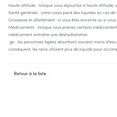
Tablettes
Haute altitude : lorsque vous séjournez à haute altitude
appareils aéro
Pieds et jambe
Crème, gel et 
Santé générale : votre corps perd des liquides en cas d
Accessoires aé
Pieds secs, call
Grossesse et allaitement : si vous êtes enceinte ou si vous
crevasses
Oxygène
Médicaments : lorsque vous prenez certains médicaments, 
Système respir
Ampoules
médicament entraîne une déshydratation.
ge : les personnes âgées absorbent souvent moins d’eau p
Callosités
conséquent, les reins utilisent plus de liquide pour accom
Cors
Muscles et arti
Afficher plus
Infections
Aiguilles et ser
Retour à la liste
Seringues
Spécifiquement
hommes
Solution inject
Poux
Soins du corps
Aiguilles
Déodorants
Aiguilles stylo
Diagnostiques
Soins du visag
Afficher plus