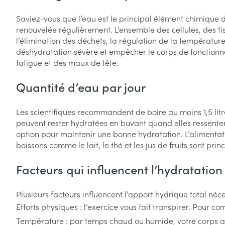
nutritionnels
Laxatifs
Afficher le sous-menu pour la 
Produits coiffan
Afficher plus
Saviez-vous que l’eau est le principal élément chimique de
Oligo-élément
Chiens
spray
Afficher plus
Afficher plus
Vitalité 50+
renouvelée régulièrement. L’ensemble des cellules, des t
Afficher le sous-menu pour la 
Soins des chev
l’élimination des déchets, la régulation de la température
déshydratation sévère et empêcher le corps de fonctionn
Naturopathie
Afficher plus
Huiles végétale
Griffes et sabot
fatigue et des maux de tête.
Afficher le sous-menu pour la
Soins à domicil
Peau
Soins à domicile et
Quantité d’eau par jour
Piles
Désinfecter
premiers soins
Digestion
Afficher le sous-menu pour la 
Bouche
Accessoires
Mycoses
Les scientifiques recommandent de boire au moins 1,5 lit
Animaux et insectes
Bouche sèche
Matériel stérile
Boutons de fièv
peuvent rester hydratées en buvant quand elles ressentent
Afficher le sous-menu pour la
Pelage, peau 
antiviraux
option pour maintenir une bonne hydratation. L’alimentat
Brosses à dents
boissons comme le lait, le thé et les jus de fruits sont p
Médicaments
Anti-prurigneu
Accessoires int
Afficher le sous-menu pour l
fil dentaire
Facteurs qui influencent l’hydratatio
Prothèses dent
Plusieurs facteurs influencent l’apport hydrique total né
Afficher plus
Efforts physiques : l’exercice vous fait transpirer. Pour
Aérosolthérapie
Jambes lourde
oxygène
Température : par temps chaud ou humide, votre corps a