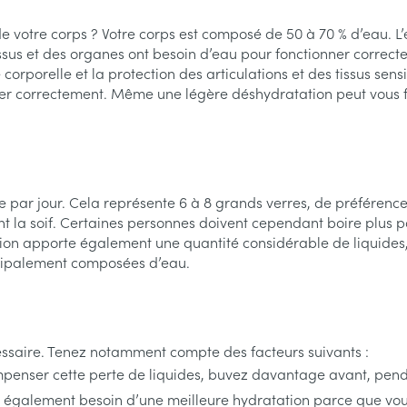
Calcium
Épilation
Massage - inhalations
nutritionnel
catégorie Grossesse et enfants
ts - gel &
Afficher plus
Afficher plus
 votre corps ? Votre corps est composé de 50 à 70 % d’eau. L’e
s
Tisanes
Chat
Luminothér
Pigeons et 
Afficher plu
Afficher plus
Afficher plu
issus et des organes ont besoin d’eau pour fonctionner correc
catégorie Vitalité 50+
eux
 corporelle et la protection des articulations et des tissus se
er correctement. Même une légère déshydratation peut vous fai
s
s
Homéopathie
Muscles et articulations
Humeur et s
 catégorie Naturopathie
e
Soins des plaies
Yeux
Premiers so
Nez
Feutre
Anti-infectieux
Podologie
Tablettes
Oreilles
Yeux
catégorie Soins à domicile et premiers soins
Nez
Yeux
Gants
Antiallergiques et anti-
Cold - Hot t
Sprays - go
re par jour. Cela représente 6 à 8 grands verres, de préféren
inflammatoires
chaud/froid
Spray
Lavage ocul
re -
Cicatrisants
 la soif. Certaines personnes doivent cependant boire plus pou
 catégorie Animaux et insectes
ou plumage
Accessoires
Décongestionnnants
Boîtes à pa
ion apporte également une quantité considérable de liquides, 
 électriques
Collyre
Brûlures
rincipalement composées d’eau.
x
Glaucome
Dispositifs
erdentaires -
Crème - gel
Afficher plus
a catégorie Médicaments
Afficher plus
Afficher plu
n
Yeux secs
aires
cessaire. Tenez notamment compte des facteurs suivants :
 compenser cette perte de liquides, buvez davantage avant, pend
 et
s
Diabète
Coeur et système
Stomie
Diluant et 
vasculaire
sang
 également besoin d’une meilleure hydratation parce que vou