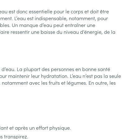
s
anatomiques
Afficher plus
au est donc essentielle pour le corps et doit être
apie
oiseaux
Phytothérapie
Soins des plaies
s
s
Afficher plus
tement. L’eau est indispensable, notamment, pour
nsibles. Un manque d’eau peut entraîner une
re ressentir une baisse du niveau d’énergie, de la
tress
Puces et tiques
ins
Tests de diagnostic
Gorge et bouche
Alcootest
Comprimés à sucer
Bouche, gueule ou bec
Oreilles
hérapie -
uttes
Tensiomètre
Spray - solution
ce d’eau. La plupart des personnes en bonne santé
aire
Bouchons d'oreilles
Test de cholestérol
r maintenir leur hydratation. L’eau n’est pas la seule
nsements
notamment avec les fruits et légumes. En outre, les
Nettoyage des oreilles
Cardiofréquencemètre
 médicaux
Gouttes auriculaires
Afficher plus
s
ant et après un effort physique.
coagulant du
Matériel paramédical
Hémorroïdes
s transpirez.