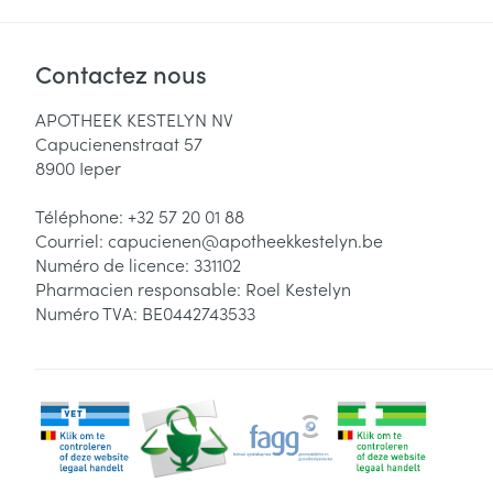
Médicaments vé
Contactez nous
Piluliers et acc
APOTHEEK KESTELYN NV
Capucienenstraat 57
8900
Ieper
Soins du visag
Téléphone:
+32 57 20 01 88
Taches de pigm
Courriel:
capucienen@
apotheekkestelyn.be
Numéro de licence:
331102
Peau sensible -
Pharmacien responsable:
Roel Kestelyn
Peau terne
Numéro TVA:
BE0442743533
Peau mixte
Afficher plus
Ronflement