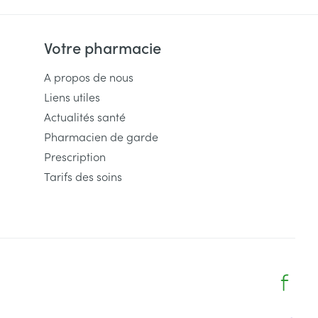
Eau micellaire
s
Yeux
Votre pharmacie
s
Afficher plus
A propos de nous
Liens utiles
Actualités santé
ti-insectes
Senteur
Pharmacien de garde
Prescription
Tarifs des soins
CBD