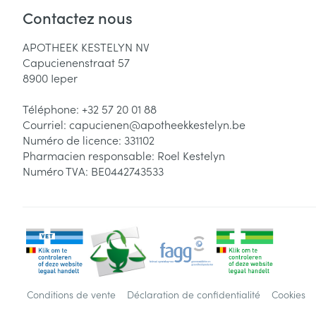
Accessoires aé
Contactez nous
Pieds secs, call
crevasses
Oxygène
APOTHEEK KESTELYN NV
Système respir
Ampoules
Capucienenstraat 57
8900
Ieper
Callosités
Cors
Muscles et arti
Téléphone:
+32 57 20 01 88
Courriel:
capucienen@
apotheekkestelyn.be
Afficher plus
Numéro de licence:
331102
Pharmacien responsable:
Roel Kestelyn
Infections
Aiguilles et ser
Numéro TVA:
BE0442743533
Seringues
Spécifiquement
hommes
Solution inject
Poux
Soins du corps
Aiguilles
Déodorants
Aiguilles stylo
Diagnostiques
Soins du visag
Afficher plus
Conditions de vente
Déclaration de confidentialité
Cookies