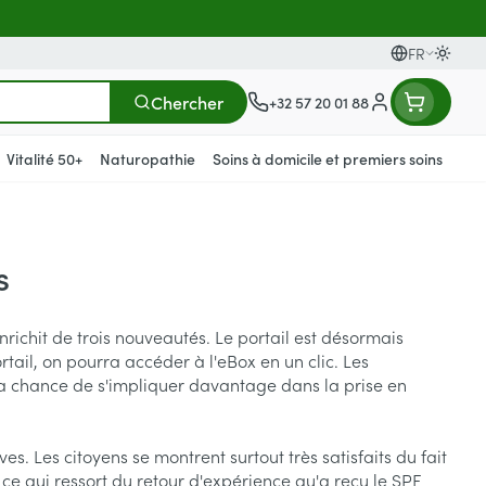
FR
Passer
Langues
Chercher
+32 57 20 01 88
Menu client
Vitalité 50+
Naturopathie
Soins à domicile et premiers soins
s
t compléments
tielles
s
ièvre
Mains
Nutrithérapie et bien-être
Vue
Gemmothérapie
Incontinence
Chevaux
Minéraux, vitamines et
s
toniques
rge
ants
Soins des mains
Yeux
Alèses
richit de trois nouveautés. Le portail est désormais
Minéraux
rticulations
Bas de contention
fièvre
 maternité
Hygiène des mains
Nez
Culottes d'incontinence
rtail, on pourra accéder à l'eBox en un clic. Les
ts - détox
Vitamines
 la chance de s'impliquer davantage dans la prise en
giene
Manucure & pédicure
Gorge
Protections
nés
t compléments
Os, muscles et articulations
Slips absorbants
s
anatomiques
es. Les citoyens se montrent surtout très satisfaits du fait
Afficher plus
ce qui ressort du retour d'expérience qu'a reçu le SPF
apie
oiseaux
Phytothérapie
Soins des plaies
s