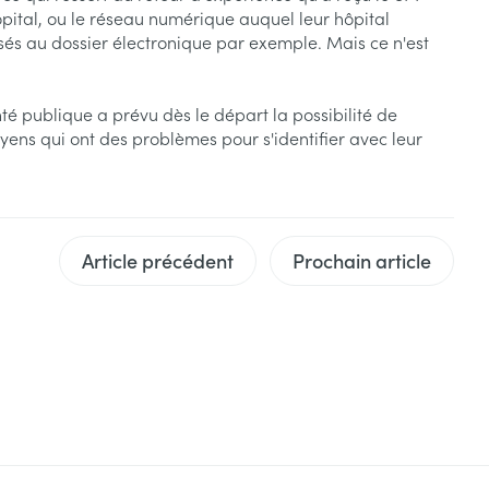
s
Afficher plus
pital, ou le réseau numérique auquel leur hôpital
sés au dossier électronique par exemple. Mais ce n'est
tress
Puces et tiques
ins
Tests de diagnostic
Gorge et bouche
nté publique a prévu dès le départ la possibilité de
toyens qui ont des problèmes pour s'identifier avec leur
Alcootest
Comprimés à sucer
Bouche, gueule ou bec
Oreilles
hérapie -
uttes
Tensiomètre
Spray - solution
aire
Bouchons d'oreilles
Test de cholestérol
nsements
Nettoyage des oreilles
Cardiofréquencemètre
Article précédent
Prochain article
 médicaux
Gouttes auriculaires
Afficher plus
s
coagulant du
Matériel paramédical
Hémorroïdes
ie
Respiration et oxygène
olaire
Hygiène
ie
Salle de bains