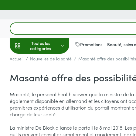
Aller au contenu
Rechercher
Toutes les
Promotions
Beauté, soins 
catégories
Accueil
/
Nouvelles de la santé
/
Masanté offre des possibilité
Promotions
Masanté offre des possibilit
Beauté, soins et
Soins du cuir c
Minceur
Grossesse
Mémoire
Aromathérapie
Lentilles et lune
Insectes
Système gastro-
hygiène
des cheveux
Afficher le sous-menu pour la 
Substituts de r
Lingerie de ma
Diffuseur
Produits pour le
Soins des piqûr
Antiacides
Masanté, le personal health viewer que la ministre de la 
Peignes - démê
Régime, alimentation &
Sexualité
Réducteur d'ap
Allaitement
Huiles essentiel
Lunettes
Anti Insectes
Foie, vésicule bi
également disponible en allemand et les citoyens ont accès
cheveux
vitamines
pancréas
Afficher le sous-menu pour la
premières expériences d'utilisation du portail montrent e
Ventre plat
Soins du corps
Complexe - co
Pince tiques
Irritation du cu
charge de leur santé.
Nausées vomis
cheveux abîmé
Brûleurs de gra
Vitamines et c
Jambes lourde
Grossesse et enfants
nutritionnels
Laxatifs
Afficher le sous-menu pour la 
La ministre De Block a lancé le portail le 8 mai 2018. Les 
Produits coiffan
Afficher plus
qu'ils peuvent consulter simplement et rapidement, par la
Oligo-élément
Chiens
spray