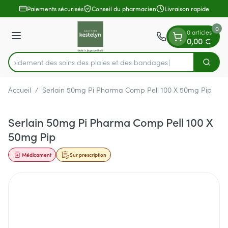
Diapositive 1 de 1
Aller au contenu
Paiements sécurisés
Conseil du pharmacien
Livraison rapide
0
0 articles
Menu
0,00 €
z rapidement des soins des plaies et des bandages
Cherch
Rechercher
Accueil
/
Serlain 50mg Pi Pharma Comp Pell 100 X 50mg Pip
Serlain 50mg Pi Pharma Comp Pell 100 X
50mg Pip
Médicament
Sur prescription