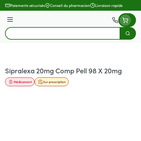
Aller au contenu
Paiements sécurisés
Conseil du pharmacien
Livraison rapide
Menu
Cherch
Rechercher
Sipralexa 20mg Comp Pell 98 X 20mg
Médicament
Sur prescription