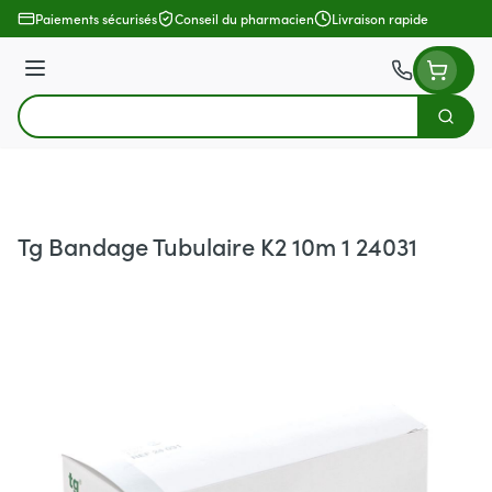
Aller au contenu
Paiements sécurisés
Conseil du pharmacien
Livraison rapide
Menu
Cherch
Rechercher
Tg Bandage Tubulaire K2 10m 1 24031