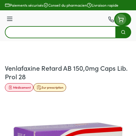
Aller au contenu
Paiements sécurisés
Conseil du pharmacien
Livraison rapide
Menu
Cherch
Rechercher
Venlafaxine Retard AB 150,0mg Caps Lib.
Prol 28
Médicament
Sur prescription