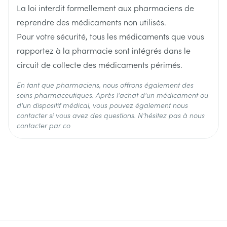
Ingrédients
La loi interdit formellement aux pharmaciens de
indigestion ou les brûlures d'estomac)
lercanidipine chlorhydrate
Actifs
reprendre des médicaments non utilisés.
de la simvastatine ( médicament utilisé pour réduire
Pour votre sécurité, tous les médicaments que vous
le cholestérol dans votre sang)
Température ambiante (15°C -
rapportez à la pharmacie sont intégrés dans le
Préservation
d'autres médicaments pour traiter une pression
25°C)
circuit de collecte des médicaments périmés.
sanguine élevée
En tant que pharmaciens, nous offrons également des
Un repas riche en graisses augmente
soins pharmaceutiques. Après l'achat d'un médicament ou
d'un dispositif médical, vous pouvez également nous
significativement les niveaux sanguins de ce
contacter si vous avez des questions. N'hésitez pas à nous
médicament (voir rubrique 3).
contacter par co
L'alcool peut augmenter les effets de Zanidip. Ne
consommez pas d'alcool durant votre traitement
avec Zanidip
Zanidip ne doit pas être pris avec du
pamplemousse du jus de pamplemousse (tous les
deux augmentent son effet hypotenseur) (voir
rubrique 2 " N'utilisez jamais Zanidip ").