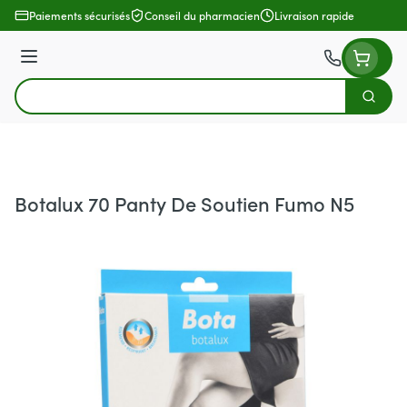
Aller au contenu
Paiements sécurisés
Conseil du pharmacien
Livraison rapide
Menu
Cherch
Rechercher
Botalux 70 Panty De Soutien Fumo N5