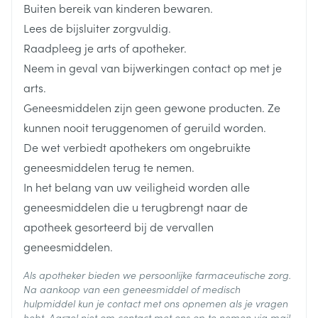
Actinomycine (een geneesmiddel gebruikt om
supplementen die vitamine D bevatten.
Buiten bereik van kinderen bewaren.
sommige vormen van kanker te behandelen) en
Lees de bijsluiter zorgvuldig.
imidazole antischimmelmiddelen (geneesmiddelen
Lengte
105 mm
zoals clotrimazol en ketoconazol gebruikt om
Raadpleeg je arts of apotheker.
schimmelziekten te behandelen), aangezien ze
Neem in geval van bijwerkingen contact op met je
Diepte
21 mm
kunnen interfereren met het metabolisme van
arts.
vitamine D.
Geneesmiddelen zijn geen gewone producten. Ze
De gelijktijdige inname van hoge doses vitamine D
Actieve
colecalciferol
en calcium (wat nodig kan zijn) verhoogt het risico
kunnen nooit teruggenomen of geruild worden.
Ingrediënten
op een verhoogde calciumconcentratie in het bloed
De wet verbiedt apothekers om ongebruikte
(frequente biologische onderzoeken zijn vereist).
geneesmiddelen terug te nemen.
Behoud
Kamertemperatuur (15°C - 25°C)
Plaspillen (thiazidediuretica zoals
In het belang van uw veiligheid worden alle
bendroflumethiazide) aangezien ze de uitscheiding
van calcium in de urine kunnen verminderen.
geneesmiddelen die u terugbrengt naar de
Geneesmiddelen die gebruikt worden om obesitas
apotheek gesorteerd bij de vervallen
te behandelen (zoals orlistat) aangezien ze de
geneesmiddelen.
absorptie van vitamine D kunnen verminderen.
Als apotheker bieden we persoonlijke farmaceutische zorg.
Na aankoop van een geneesmiddel of medisch
hulpmiddel kun je contact met ons opnemen als je vragen
hebt. Aarzel niet om contact met ons op te nemen via mail