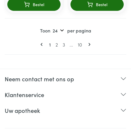
Bestel
Bestel
Toon
per pagina
Pagina's
U lees momenteel pagina
Pagina
Pagina
Pagina
1
2
3
...
10
Neem contact met ons op
Klantenservice
Uw apotheek