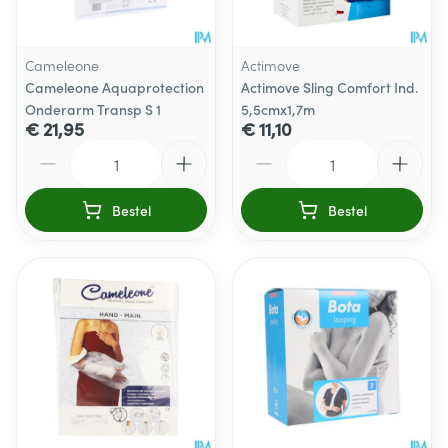
Cameleone
Actimove
Cameleone Aquaprotection
Actimove Sling Comfort Ind.
Onderarm Transp S 1
5,5cmx1,7m
€ 21,95
€ 11,10
Aantal
Aantal
Bestel
Bestel