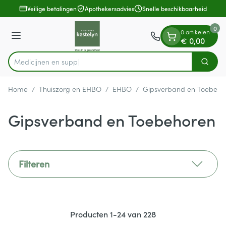
Dia 1 van 1
Ga naar de inhoud
Veilige betalingen
Apothekersadvies
Snelle beschikbaarheid
0
0 artikelen
Menu
€ 0,00
Zoek
Product, merk, categorie...
Home
/
Thuiszorg en EHBO
/
EHBO
/
Gipsverband en Toebeho
Gipsverband en Toebehoren
Filteren
Producten
1
-
24
van
228