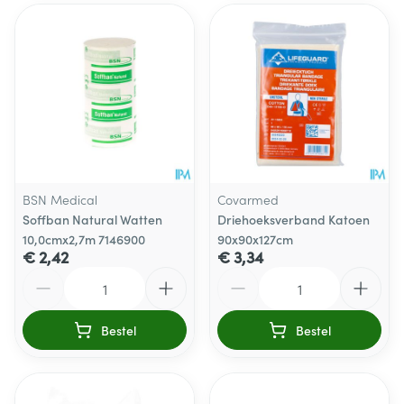
BSN Medical
Covarmed
Soffban Natural Watten
Driehoeksverband Katoen
10,0cmx2,7m 7146900
90x90x127cm
€ 2,42
€ 3,34
Aantal
Aantal
Bestel
Bestel