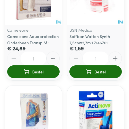
Cameleone
BSN Medical
Cameleone Aquaprotection
Soffban Watten Synth
Onderbeen Transp M 1
7,5cmx2,7m 1 7146701
€ 24,89
€ 1,59
Aantal
Aantal
Bestel
Bestel