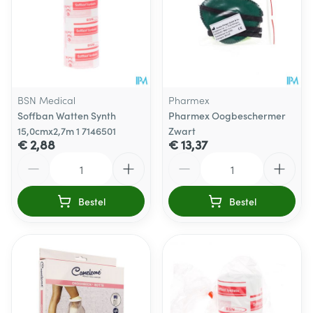
BSN Medical
Pharmex
Soffban Watten Synth
Pharmex Oogbeschermer
15,0cmx2,7m 1 7146501
Zwart
€ 2,88
€ 13,37
Aantal
Aantal
Bestel
Bestel