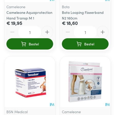
Cameleone
Bota
Cameleone Aquaprotection
Bota Looping Fixeerband
Hand Transp M 1
N2 160cm
€ 19,95
€ 18,60
Aantal
Aantal
Bestel
Bestel
BSN Medical
Cameleone