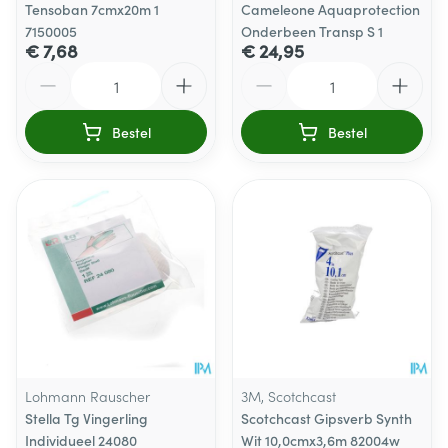
Tensoban 7cmx20m 1
Cameleone Aquaprotection
7150005
Onderbeen Transp S 1
€ 7,68
€ 24,95
Aantal
Aantal
Bestel
Bestel
Lohmann Rauscher
3M, Scotchcast
Stella Tg Vingerling
Scotchcast Gipsverb Synth
Individueel 24080
Wit 10,0cmx3,6m 82004w