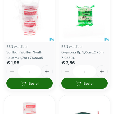
BSN Medical
BSN Medical
Soffban Watten Synth
Gypsona Bp 5,0cmx2,70m
10,0cmx2,7m 1 7148605
7198504
€ 1,98
€ 2,56
Aantal
Aantal
Bestel
Bestel