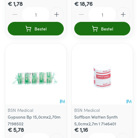
€ 1,78
€ 18,76
Aantal
Aantal
Bestel
Bestel
BSN Medical
BSN Medical
Gypsona Bp 15,0cmx2,70m
Soffban Watten Synth
7198502
5,0cmx2,7m 1 7146401
€ 5,78
€ 1,16
Aantal
Aantal