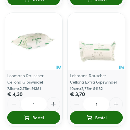
Lohmann Rauscher
Lohmann Rauscher
Cellona Gipswindel
Cellona Extra Gipswindel
7.5cmx2.75m 91381
10cmx2,75m 91182
€ 4,30
€ 3,70
Aantal
Aantal
Bestel
Bestel