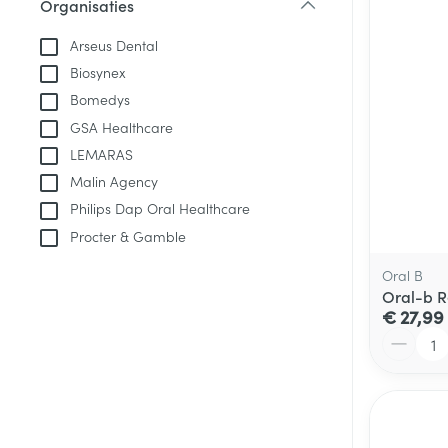
Aerosol toestel
Organisaties
kloven
Tabletten
filter
Aerosol access
Blaren
Creme, gel en 
Arseus Dental
Zuurstof
Biosynex
Eelt
Bomedys
Eksteroog - lik
Ademhalingsste
GSA Healthcare
Toon meer
LEMARAS
Malin Agency
Spieren en gew
Philips Dap Oral Healthcare
Specifiek voor
Procter & Gamble
Naalden en spu
Lichaamsverzo
Oral B
Infecties
Spuiten
Oral-b Re
Deodorant
€ 27,99
Oplossing voor 
Gezichtsverzor
Aantal
Naalden
Luizen
Naalden voor i
pennaalden
Diagnostica
Toon meer