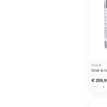
Oral B
Oral-b I
€ 259,9
Aantal