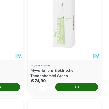
rende
Parfums en
geurproducten
Myvariations
Myvariations Elektrische
Tandenborstel Green
€ 74,90
Aantal
CBD