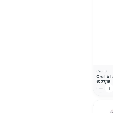
Oral B
Oral-b I
€ 27,16
Aantal