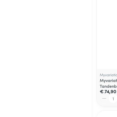
Myvariati
Myvariat
Tandenbo
€ 74,90
Aantal