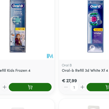
Toon meer
delen
Haar
ging
Supplementen
Insectenwe
Mondmaskers
middelen
ssen
 -
id
d
Oral B
fill Kids Frozen 4
Oral-b Refill 3d White Xf 4
€ 27,99
Aantal
Zelfbruiner
Scheren