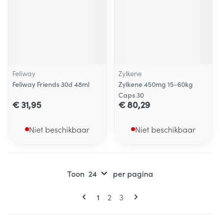
Feliway
Zylkene
Feliway Friends 30d 48ml
Zylkene 450mg 15-60kg
Caps 30
€ 31,95
€ 80,29
Niet beschikbaar
Niet beschikbaar
Toon
per pagina
Pagina's
U lees momenteel pagina
Pagina
Pagina
1
2
3