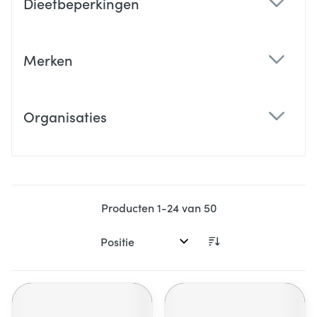
Dieetbeperkingen
filter
Merken
filter
Organisaties
filter
Producten
1
-
24
van
50
Sorteer op: