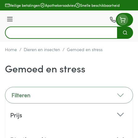
Ga naar de inhoud
Veilige betalingen
Apothekersadvies
Snelle beschikbaarheid
Menu
Zoek
Product, merk, categorie...
Home
/
Dieren en insecten
/
Gemoed en stress
Gemoed en stress
Filteren
Doorgaan naar productlijst
Prijs
filter