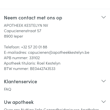
Neem contact met ons op
APOTHEEK KESTELYN NV
Capucienenstraat 57
8900
Ieper
Telefoon:
+32 57 20 01 88
E-mailadres:
capucienen@
apotheekkestelyn.be
APB nummer:
331102
Apotheek titularis:
Roel Kestelyn
BTW nummer:
BE0442743533
Klantenservice
FAQ
Uw apotheek
Over ons
Nuttige links
Gezondheidsnieuws
Apotheker