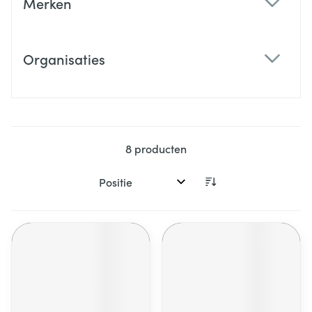
Merken
filter
Organisaties
filter
8
producten
Sorteer op: