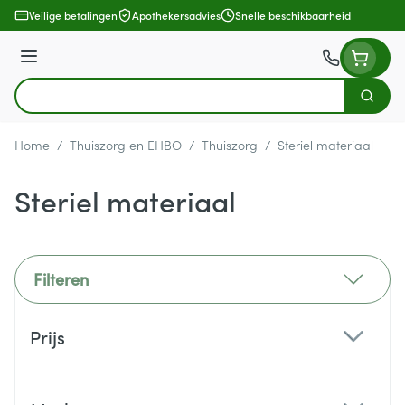
Ga naar de inhoud
Veilige betalingen
Apothekersadvies
Snelle beschikbaarheid
Menu
Zoek
Product, merk, categorie...
Home
/
Thuiszorg en EHBO
/
Thuiszorg
/
Steriel materiaal
Steriel materiaal
Filteren
Doorgaan naar productlijst
Prijs
filter