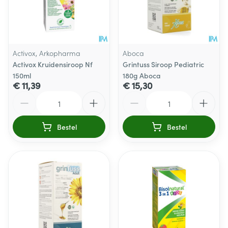
Activox, Arkopharma
Aboca
Activox Kruidensiroop Nf
Grintuss Siroop Pediatric
150ml
180g Aboca
€ 11,39
€ 15,30
Aantal
Aantal
Bestel
Bestel