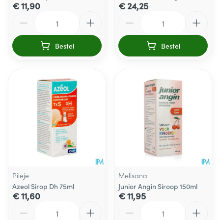
€ 11,90
€ 24,25
Aantal
Aantal
Bestel
Bestel
Pileje
Melisana
Azeol Sirop Dh 75ml
Junior Angin Siroop 150ml
€ 11,60
€ 11,95
Aantal
Aantal