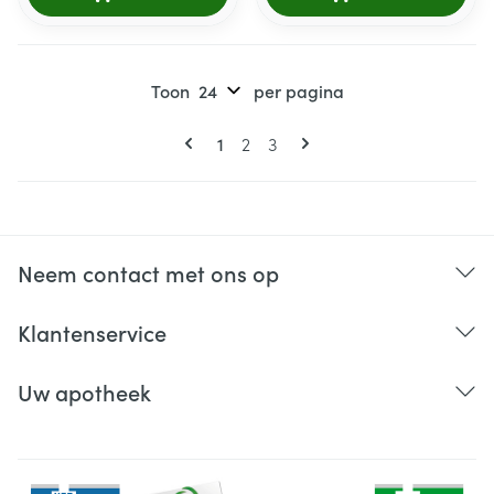
Toon
per pagina
Pagina's
U lees momenteel pagina
Pagina
Pagina
1
2
3
Neem contact met ons op
Klantenservice
Uw apotheek