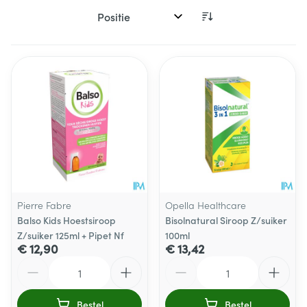
Sorteer op:
Pierre Fabre
Opella Healthcare
Balso Kids Hoestsiroop
Bisolnatural Siroop Z/suiker
Z/suiker 125ml + Pipet Nf
100ml
€ 12,90
€ 13,42
Aantal
Aantal
Bestel
Bestel