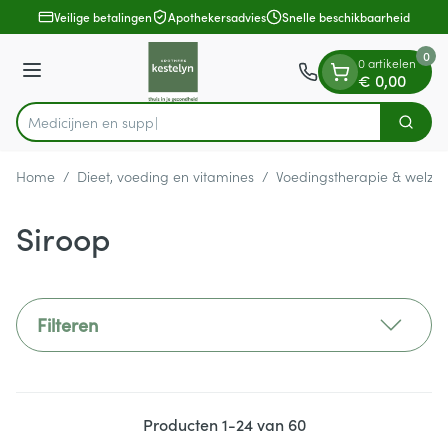
Dia 1 van 1
Ga naar de inhoud
Veilige betalingen
Apothekersadvies
Snelle beschikbaarheid
0
0 artikelen
Menu
€ 0,00
Zoek
Product, merk, categorie...
Home
/
Dieet, voeding en vitamines
/
Voedingstherapie & welzijn
Siroop
Filteren
Producten
1
-
24
van
60