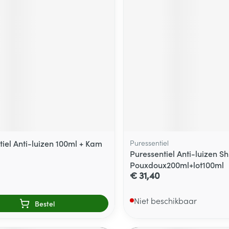
delen
Haar
ging
Supplementen
Insectenwe
Mondmaskers
middelen
ssen
 -
id
d
tiel Anti-luizen 100ml + Kam
Puressentiel
Puressentiel Anti-luizen Sh
Pouxdoux200ml+lot100ml
Zelfbruiner
Scheren
€ 31,40
Niet beschikbaar
Bestel