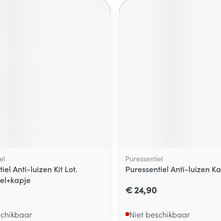
el
Puressentiel
iel Anti-luizen Kit Lot.
Puressentiel Anti-luizen K
el+kapje
€ 24,90
schikbaar
Niet beschikbaar