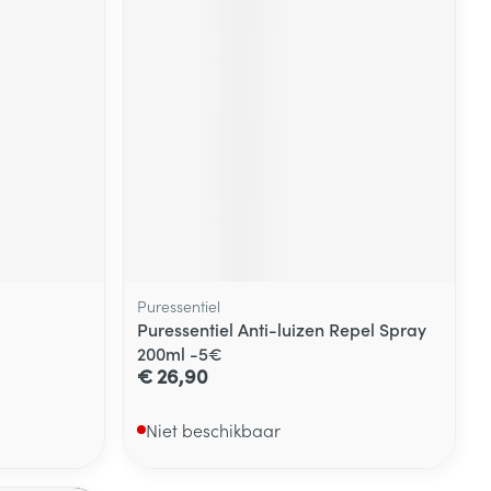
rende
Parfums en
geurproducten
Puressentiel
Puressentiel Anti-luizen Repel Spray
200ml -5€
CBD
€ 26,90
Niet beschikbaar