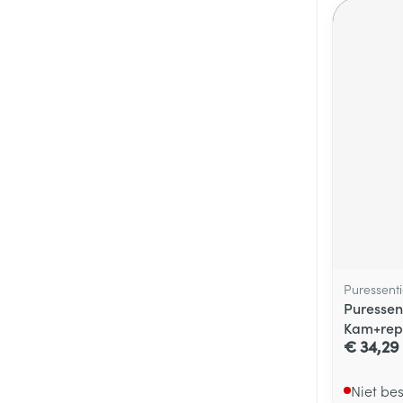
Puressenti
Puressent
Kam+rep
€ 34,29
Niet be