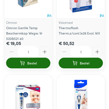
Omron
Visiomed
Omron Gentle Temp
Thermoflash
Beschermkap Wegw. Vr
Therm.z/cont.lx26 Evol. Wit
520&521 40
€ 19,05
€ 50,52
Aantal
Aantal
Bestel
Bestel