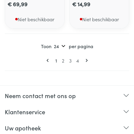
€ 69,99
€ 14,99
Niet beschikbaar
Niet beschikbaar
Toon
per pagina
Pagina's
U lees momenteel pagina
Pagina
Pagina
Pagina
1
2
3
4
Neem contact met ons op
Klantenservice
Uw apotheek