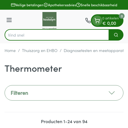
Dia 1 van 1
Ga naar de inhoud
Veilige betalingen
Apothekersadvies
Snelle beschikbaarheid
0
0 artikelen
Menu
€ 0,00
Vind snel wondverzo
Zoek
Product, merk, categorie...
Home
/
Thuiszorg en EHBO
/
Diagnosetesten en meetapparatuu
Thermometer
Filteren
Producten
1
-
24
van
94