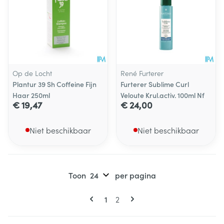
Op de Locht
René Furterer
Plantur 39 Sh Coffeine Fijn
Furterer Sublime Curl
Haar 250ml
Veloute Krul.activ. 100ml Nf
€ 19,47
€ 24,00
Niet beschikbaar
Niet beschikbaar
Toon
per pagina
Pagina's
U lees momenteel pagina
Pagina
1
2