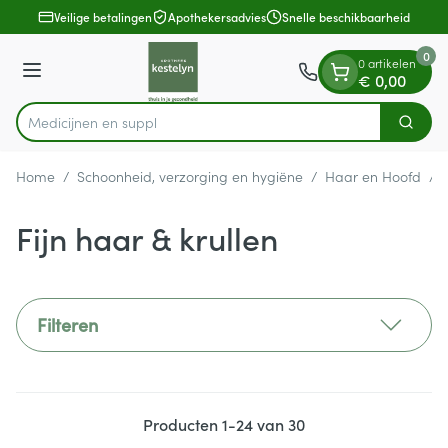
Dia 1 van 1
Ga naar de inhoud
Veilige betalingen
Apothekersadvies
Snelle beschikbaarheid
0
0 artikelen
Menu
€ 0,00
Me
Zoek
Product, merk, categorie...
Home
/
Schoonheid, verzorging en hygiëne
/
Haar en Hoofd
/
Fijn haar & krullen
Filteren
Producten
1
-
24
van
30