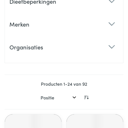
Dieetbeperkingen
filter
Merken
filter
Organisaties
filter
Producten
1
-
24
van
92
Sorteer op: