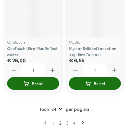
Onetouch
MyStar
OneTouch Ultra Plus Reflect
Mystar Sylkfeel Lancetten
Meter
33g Ultra Dun 100
€ 28,00
€ 6,55
Aantal
Aantal
Bestel
Bestel
Toon
per pagina
Pagina's
U lees momenteel pagina
Pagina
Pagina
Pagina
1
2
3
4