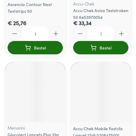
Accu-Chek
Ascencia Contour Next
Accu Chek Aviva Teststroken
Teststrips 50
50 6453970054
€ 25,76
€ 33,34
Aantal
Aantal
Bestel
Bestel
Menarini
Accu Chek Mobile Fastclix
Glucoject Lancets Plus 33g
Lancet 17x6 5208475001