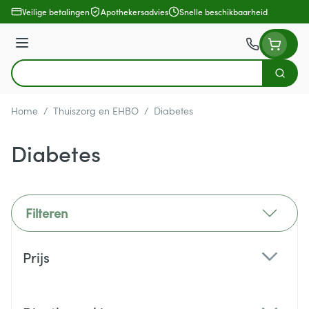
Ga naar de inhoud
Veilige betalingen
Apothekersadvies
Snelle beschikbaarheid
Menu
Zoek
Product, merk, categorie...
Home
/
Thuiszorg en EHBO
/
Diabetes
Diabetes
Filteren
Doorgaan naar productlijst
Prijs
filter