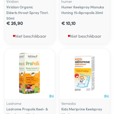
Viridian
humer
Viridian Organic
Humer Keelspray Manuka
Elderb.throat Spray Tinct.
Honing 15+&propolis 20ml
50ml
€ 26,90
€ 10,10
Niet beschikbaar
Niet beschikbaar
Ladrome
Vemedia
Ladrome Propolis Keel- &
Kids Meriprine Keelspray