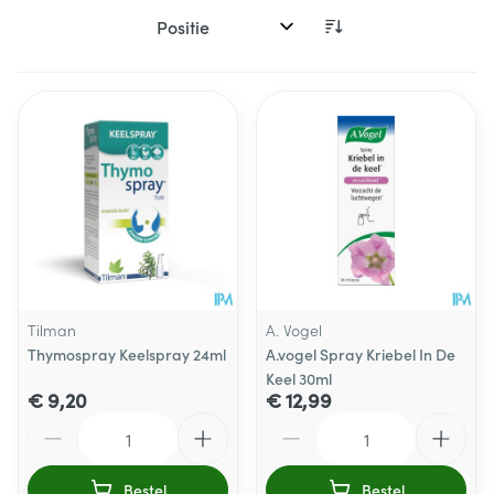
Sorteer op:
Tilman
A. Vogel
Thymospray Keelspray 24ml
A.vogel Spray Kriebel In De
Keel 30ml
€ 9,20
€ 12,99
Aantal
Aantal
Bestel
Bestel