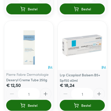
Bestel
Bestel
Pierre Fabre Dermatologie
Lrp Cicaplast Balsem B5+
Dexeryl Creme Tube 250g
Spf50 40ml
€ 12,50
€ 18,24
Aantal
Aantal
Bestel
Bestel