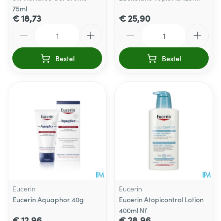
75ml
€ 18,73
€ 25,90
Aantal
Aantal
Bestel
Bestel
Eucerin
Eucerin
Eucerin Aquaphor 40g
Eucerin Atopicontrol Lotion
400ml Nf
€ 12,96
€ 28,96