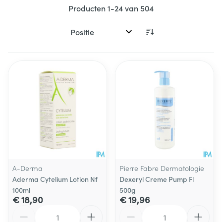
Producten
1
-
24
van
504
Sorteer op:
A-Derma
Pierre Fabre Dermatologie
Aderma Cytelium Lotion Nf
Dexeryl Creme Pump Fl
100ml
500g
€ 18,90
€ 19,96
Aantal
Aantal