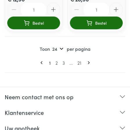
Aantal
Aantal
Bestel
Bestel
Toon
per pagina
Pagina's
U lees momenteel pagina
Pagina
Pagina
Pagina
1
2
3
...
21
Neem contact met ons op
Klantenservice
Uw apotheek