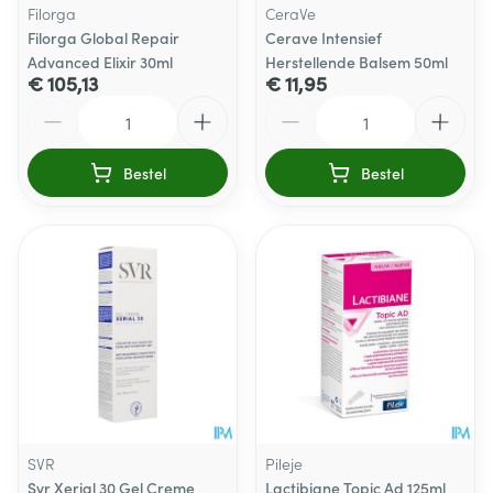
Filorga
CeraVe
Filorga Global Repair
Cerave Intensief
Advanced Elixir 30ml
Herstellende Balsem 50ml
€ 105,13
€ 11,95
Aantal
Aantal
Bestel
Bestel
SVR
Pileje
Svr Xerial 30 Gel Creme
Lactibiane Topic Ad 125ml