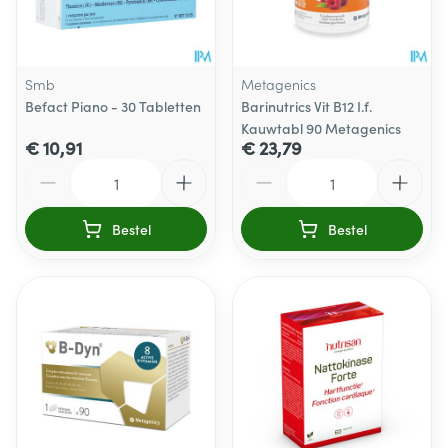
Smb
Metagenics
Befact Piano - 30 Tabletten
Barinutrics Vit B12 I.f.
Kauwtabl 90 Metagenics
€ 10,91
€ 23,79
Aantal
Aantal
Bestel
Bestel