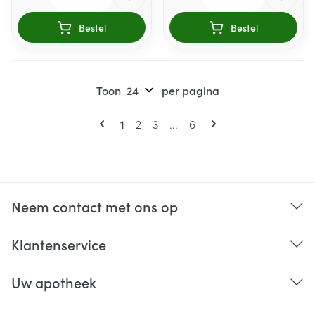
Bestel
Bestel
Toon
per pagina
Pagina's
U lees momenteel pagina
Pagina
Pagina
Pagina
1
2
3
...
6
Neem contact met ons op
Klantenservice
Uw apotheek