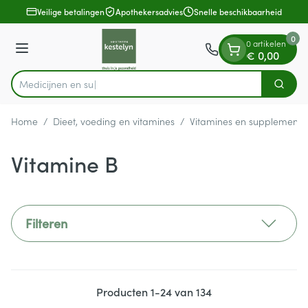
Dia 1 van 1
Ga naar de inhoud
Veilige betalingen
Apothekersadvies
Snelle beschikbaarheid
0
0 artikelen
Menu
€ 0,00
Zoek
Product, merk, categorie...
Home
/
Dieet, voeding en vitamines
/
Vitamines en supplemente
Vitamine B
Filteren
Producten
1
-
24
van
134