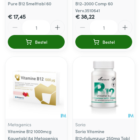
Pure B12 Smelttabl 60
B12-2000 Comp 60
Verv.3510641
€ 17,45
€ 38,22
Aantal
Aantal
Bestel
Bestel
Metagenics
Soria
Vitamine B12 1000mcg
Soria Vitamine
Kauwtabl 84 Metagenics
B12+foliumzuur 250mg Tabl