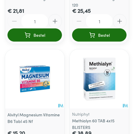
120
€ 21,81
€ 25,45
Aantal
Aantal
Bestel
Bestel
Nutriphyt
Alvityl Magnesium Vitamine
Methialyn 60 TAB 4x15
B6 Tabl 45 Nf
BLISTERS
€ 15,20
€ 38,89