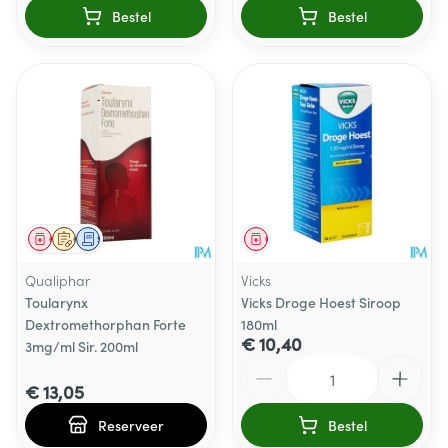
Bestel
Bestel
Geneesmiddel
Op voorschrift
Schriftelijke aanvraag
Geneesmiddel
Qualiphar
Vicks
Toularynx
Vicks Droge Hoest Siroop
Dextromethorphan Forte
180ml
€ 10,40
3mg/ml Sir. 200ml
Aantal
€ 13,05
Reserveer
Bestel