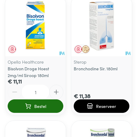
Geneesmiddel
Geneesmiddel
Op voorschrift
Opella Healthcare
Sterop
Bisolvon Droge Hoest
Bronchodine Sir. 180ml
2mg/ml Siroop 180ml
€ 11,11
Aantal
€ 11,38
Bestel
Reserveer