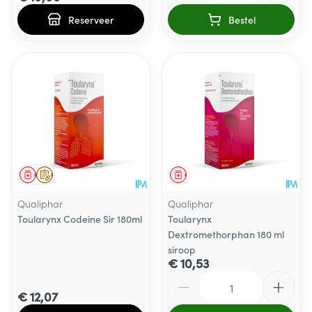
Reserveer
Bestel
Geneesmiddel
Op voorschrift
Geneesmiddel
Qualiphar
Qualiphar
Toularynx Codeine Sir 180ml
Toularynx
Dextromethorphan 180 ml
siroop
€ 10,53
Aantal
€ 12,07