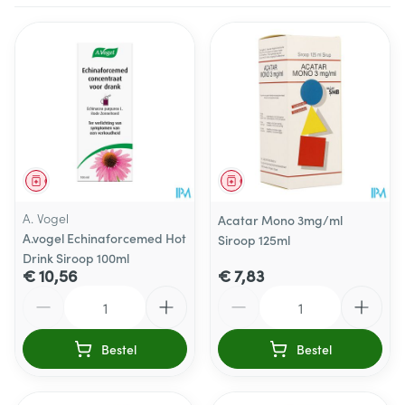
Geneesmiddel
Geneesmiddel
A. Vogel
Acatar Mono 3mg/ml
A.vogel Echinaforcemed Hot
Siroop 125ml
Drink Siroop 100ml
€ 10,56
€ 7,83
Aantal
Aantal
Bestel
Bestel