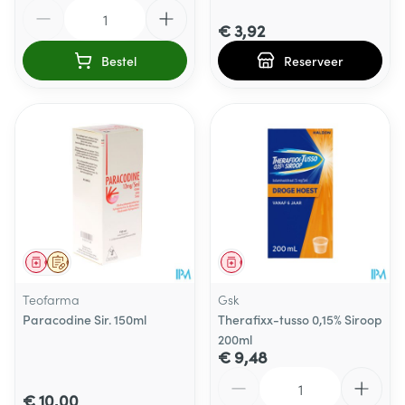
Aantal
€ 3,92
Bestel
Reserveer
Geneesmiddel
Op voorschrift
Geneesmiddel
Teofarma
Gsk
Paracodine Sir. 150ml
Therafixx-tusso 0,15% Siroop
200ml
€ 9,48
Aantal
€ 10,00