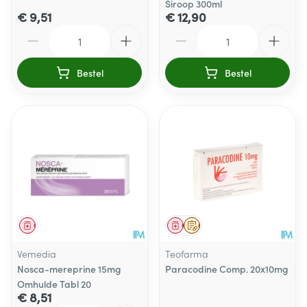
Siroop 300ml
€ 9,51
€ 12,90
Aantal
Aantal
Bestel
Bestel
Geneesmiddel
Geneesmiddel
Op voorschrift
Vemedia
Teofarma
Nosca-mereprine 15mg
Paracodine Comp. 20x10mg
Omhulde Tabl 20
€ 8,51