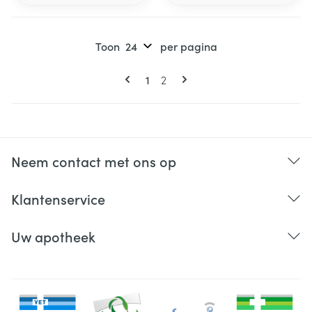
Toon
per pagina
Pagina's
U lees momenteel pagina
Pagina
1
2
Neem contact met ons op
Klantenservice
Uw apotheek