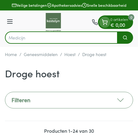
Dia 1 van 1
Ga naar de inhoud
Veilige betalingen
Apothekersadvies
Snelle beschikbaarheid
0
0 artikelen
Menu
€ 0,00
Zoek
Product, merk, categorie...
Home
/
Geneesmiddelen
/
Hoest
/
Droge hoest
Droge hoest
Filteren
Producten
1
-
24
van
30