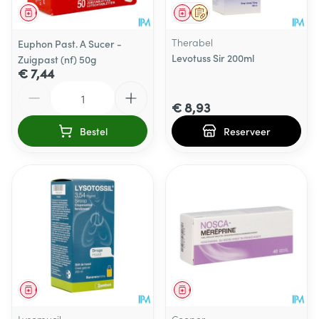
Geneesmiddel
Geneesmiddel
Op voorschrift
Therabel
Euphon Past. A Sucer -
Levotuss Sir 200ml
Zuigpast (nf) 50g
€ 7,44
Aantal
€ 8,93
Bestel
Reserveer
Geneesmiddel
Geneesmiddel