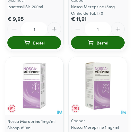
Lysomucil
Cooper
Lysotossil Sir. 200ml
Nosca Mereprine 15mg
Omhulde Tabl 40
€ 9,95
€ 11,91
Aantal
Aantal
Bestel
Bestel
Geneesmiddel
Geneesmiddel
Cooper
Nosca Mereprine 1mg/ml
Nosca Mereprine 1mg/ml
Siroop 150ml