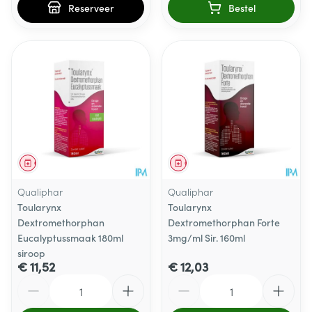
Reserveer
Bestel
Geneesmiddel
Geneesmiddel
Qualiphar
Qualiphar
Toularynx
Toularynx
Dextromethorphan
Dextromethorphan Forte
Eucalyptussmaak 180ml
3mg/ml Sir. 160ml
siroop
€ 11,52
€ 12,03
Aantal
Aantal