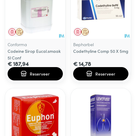
Geneesmiddel
Op voorschrift
Geneesmiddel
Op voorschrift
Conforma
Bepharbel
Codeine Sirop Eucal.smaak
Codethyline Comp 50 X 5mg
5l Conf
€ 187,94
€ 14,78
Reserveer
Reserveer