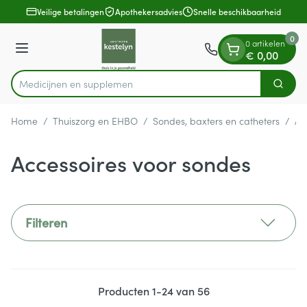
Dia 1 van 1
Ga naar de inhoud
Veilige betalingen
Apothekersadvies
Snelle beschikbaarheid
0
0 artikelen
Menu
€ 0,00
Medici
Zoek
Product, merk, categorie...
Home
/
Thuiszorg en EHBO
/
Sondes, baxters en catheters
/
Ac
Accessoires voor sondes
Filteren
Producten
1
-
24
van
56