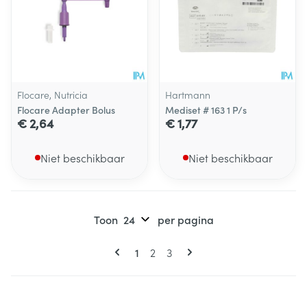
Flocare, Nutricia
Hartmann
Flocare Adapter Bolus
Mediset # 163 1 P/s
€ 2,64
€ 1,77
Niet beschikbaar
Niet beschikbaar
Toon
per pagina
Pagina's
U lees momenteel pagina
Pagina
Pagina
1
2
3