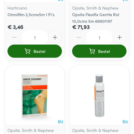
Hartmann
Opsite, Smith & Nephew
Omnifilm 2,5cmx5m 1 P/s
Opsite Flexifix Gentle Rol
10,0cmx 5m 66801197
€ 3,46
€ 71,93
Aantal
Aantal
Bestel
Bestel
Opsite, Smith & Nephew
Opsite, Smith & Nephew