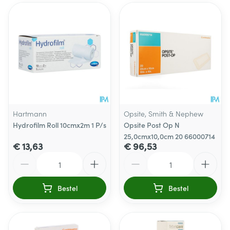
Hartmann
Opsite, Smith & Nephew
Hydrofilm Roll 10cmx2m 1 P/s
Opsite Post Op N
25,0cmx10,0cm 20 66000714
€ 13,63
€ 96,53
Aantal
Aantal
Bestel
Bestel