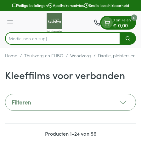
Dia 1 van 1
Ga naar de inhoud
Veilige betalingen
Apothekersadvies
Snelle beschikbaarheid
0
0 artikelen
Menu
€ 0,00
M
Zoek
Product, merk, categorie...
Home
/
Thuiszorg en EHBO
/
Wondzorg
/
Fixatie, pleisters en s
Kleeffilms voor verbanden
Filteren
Producten
1
-
24
van
56