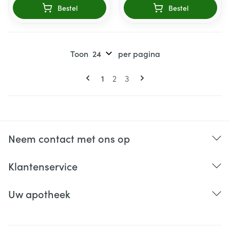
Bestel
Bestel
Toon
per pagina
Pagina's
U lees momenteel pagina
Pagina
Pagina
1
2
3
Neem contact met ons op
Klantenservice
Uw apotheek