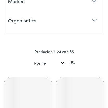
Merken
filter
Organisaties
filter
Producten
1
-
24
van
65
Sorteer op: