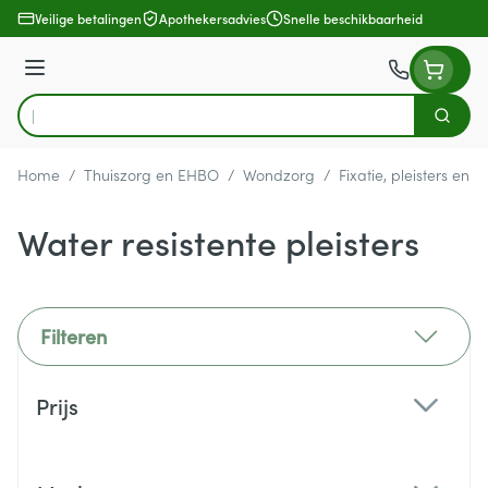
Ga naar de inhoud
Veilige betalingen
Apothekersadvies
Snelle beschikbaarheid
Menu
Zoek
Product, merk, categorie...
Home
/
Thuiszorg en EHBO
/
Wondzorg
/
Fixatie, pleisters en s
Water resistente pleisters
Filteren
Doorgaan naar productlijst
Prijs
filter