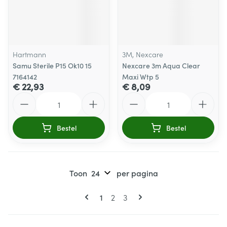
Hartmann
3M, Nexcare
Samu Sterile P15 Ok10 15
Nexcare 3m Aqua Clear
7164142
Maxi Wtp 5
€ 22,93
€ 8,09
Aantal
Aantal
Bestel
Bestel
Toon
per pagina
Pagina's
U lees momenteel pagina
Pagina
Pagina
1
2
3