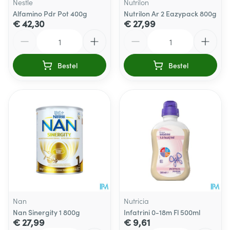
Nestle
Nutrilon
Alfamino Pdr Pot 400g
Nutrilon Ar 2 Eazypack 800g
€ 42,30
€ 27,99
Aantal
Aantal
Bestel
Bestel
Nan
Nutricia
Nan Sinergity 1 800g
Infatrini 0-18m Fl 500ml
€ 27,99
€ 9,61