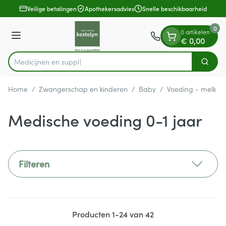
Dia 1 van 1
Ga naar de inhoud
Veilige betalingen
Apothekersadvies
Snelle beschikbaarheid
0
0 artikelen
Menu
€ 0,00
Zoek
Product, merk, categorie...
Home
/
Zwangerschap en kinderen
/
Baby
/
Voeding - melk
/
Medische voeding 0-1 jaar
Filteren
Producten
1
-
24
van
42