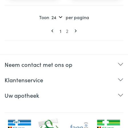
Toon
per pagina
Pagina's
U lees momenteel pagina
Pagina
1
2
Neem contact met ons op
Klantenservice
Uw apotheek