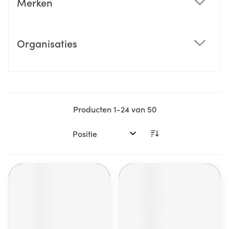
Merken
filter
Organisaties
filter
Producten
1
-
24
van
50
Sorteer op: