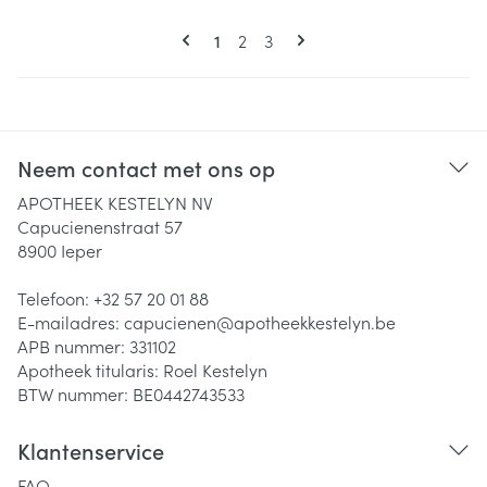
Pagina's
U lees momenteel pagina
Pagina
Pagina
1
2
3
Neem contact met ons op
APOTHEEK KESTELYN NV
Capucienenstraat 57
8900
Ieper
Telefoon:
+32 57 20 01 88
E-mailadres:
capucienen@
apotheekkestelyn.be
APB nummer:
331102
Apotheek titularis:
Roel Kestelyn
BTW nummer:
BE0442743533
Klantenservice
FAQ