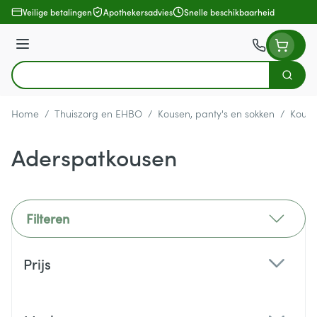
Ga naar de inhoud
Veilige betalingen
Apothekersadvies
Snelle beschikbaarheid
Menu
Zoek
Product, merk, categorie...
Home
/
Thuiszorg en EHBO
/
Kousen, panty's en sokken
/
Kous
Aderspatkousen
Filteren
Doorgaan naar productlijst
Prijs
filter