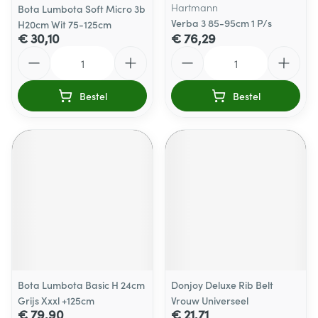
Hartmann
Bota Lumbota Soft Micro 3b
Verba 3 85-95cm 1 P/s
H20cm Wit 75-125cm
€ 30,10
€ 76,29
Aantal
Aantal
Bestel
Bestel
Bota Lumbota Basic H 24cm
Donjoy Deluxe Rib Belt
Grijs Xxxl +125cm
Vrouw Universeel
€ 79,90
€ 21,71