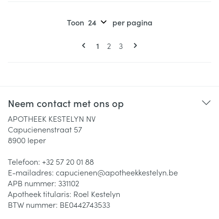
Toon
per pagina
Pagina's
U lees momenteel pagina
Pagina
Pagina
1
2
3
Neem contact met ons op
APOTHEEK KESTELYN NV
Capucienenstraat 57
8900
Ieper
Telefoon:
+32 57 20 01 88
E-mailadres:
capucienen@
apotheekkestelyn.be
APB nummer:
331102
Apotheek titularis:
Roel Kestelyn
BTW nummer:
BE0442743533