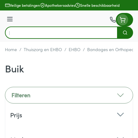
Ga naar de inhoud
Veilige betalingen
Apothekersadvies
Snelle beschikbaarheid
Menu
Zoek
Product, merk, categorie...
Home
/
Thuiszorg en EHBO
/
EHBO
/
Bandages en Orthopedie
Buik
Filteren
Doorgaan naar productlijst
Prijs
filter