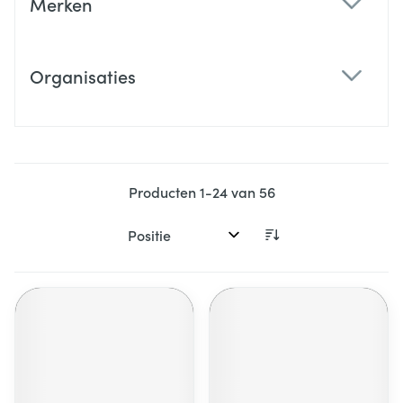
Merken
filter
Organisaties
filter
Producten
1
-
24
van
56
Sorteer op: