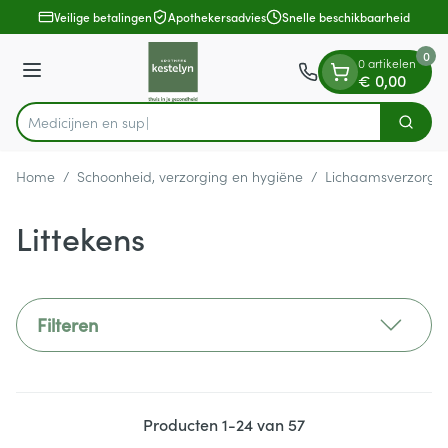
Dia 1 van 1
Ga naar de inhoud
Veilige betalingen
Apothekersadvies
Snelle beschikbaarheid
0
0 artikelen
Menu
€ 0,00
Zoek
Product, merk, categorie...
Home
/
Schoonheid, verzorging en hygiëne
/
Lichaamsverzorgi
Littekens
Filteren
Producten
1
-
24
van
57