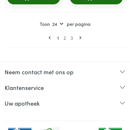
Toon
per pagina
Pagina's
U lees momenteel pagina
Pagina
Pagina
1
2
3
Neem contact met ons op
Klantenservice
Uw apotheek