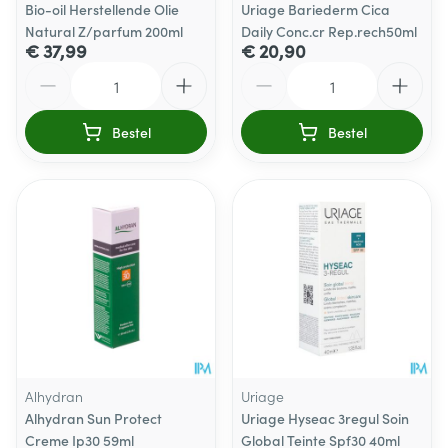
Bio-oil Herstellende Olie
Uriage Bariederm Cica
Natural Z/parfum 200ml
Daily Conc.cr Rep.rech50ml
€ 37,99
€ 20,90
Aantal
Aantal
Bestel
Bestel
Alhydran
Uriage
Alhydran Sun Protect
Uriage Hyseac 3regul Soin
Creme Ip30 59ml
Global Teinte Spf30 40ml