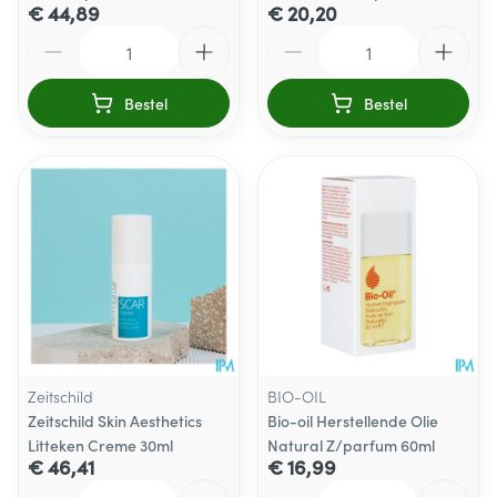
€ 44,89
€ 20,20
Aantal
Aantal
Bestel
Bestel
Zeitschild
BIO-OIL
Zeitschild Skin Aesthetics
Bio-oil Herstellende Olie
Litteken Creme 30ml
Natural Z/parfum 60ml
€ 46,41
€ 16,99
Aantal
Aantal