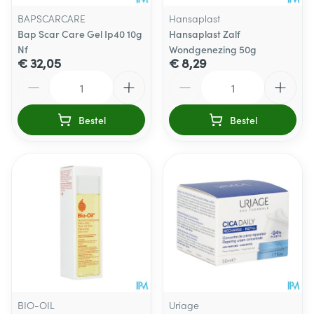
BAPSCARCARE
Hansaplast
Bap Scar Care Gel Ip40 10g
Hansaplast Zalf
Nf
Wondgenezing 50g
€ 32,05
€ 8,29
Aantal
Aantal
Bestel
Bestel
BIO-OIL
Uriage