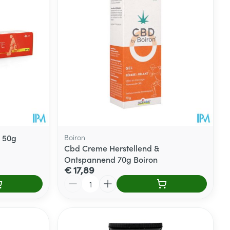
rende
Parfums en
geurproducten
e 50g
Boiron
Cbd Creme Herstellend &
Ontspannend 70g Boiron
€ 17,89
Aantal
CBD