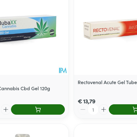
Toon meer
delen
Haar
ging
Supplementen
Insectenwe
Mondmaskers
middelen
ssen
 -
id
d
Rectovenal Acute Gel Tub
annabis Cbd Gel 120g
€ 13,79
Aantal
Zelfbruiner
Scheren