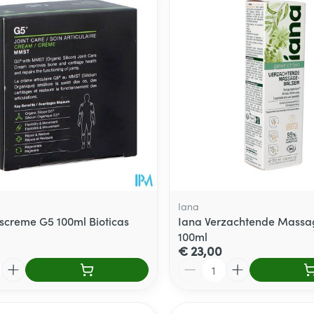
Iana
screme G5 100ml Bioticas
Iana Verzachtende Mass
100ml
€ 23,00
Aantal