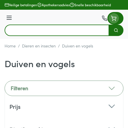
Ga naar de inhoud
Veilige betalingen
Apothekersadvies
Snelle beschikbaarheid
Menu
Zoek
Product, merk, categorie...
Home
/
Dieren en insecten
/
Duiven en vogels
Duiven en vogels
Filteren
Doorgaan naar productlijst
Prijs
filter