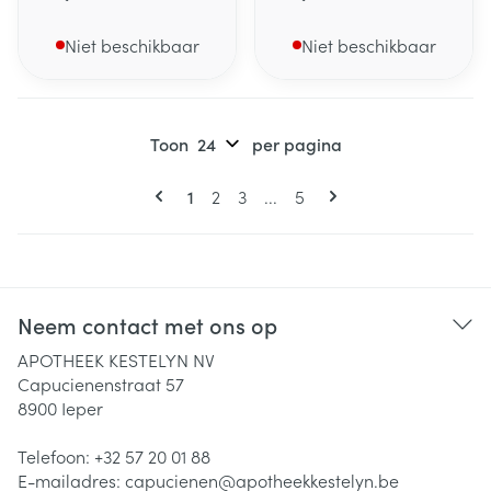
Niet beschikbaar
Niet beschikbaar
Toon
per pagina
Pagina's
U lees momenteel pagina
Pagina
Pagina
Pagina
1
2
3
...
5
Neem contact met ons op
APOTHEEK KESTELYN NV
Capucienenstraat 57
8900
Ieper
Telefoon:
+32 57 20 01 88
E-mailadres:
capucienen@
apotheekkestelyn.be