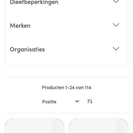
Dieetbeperkingen
filter
Merken
filter
Organisaties
filter
Producten
1
-
24
van
114
Sorteer op: