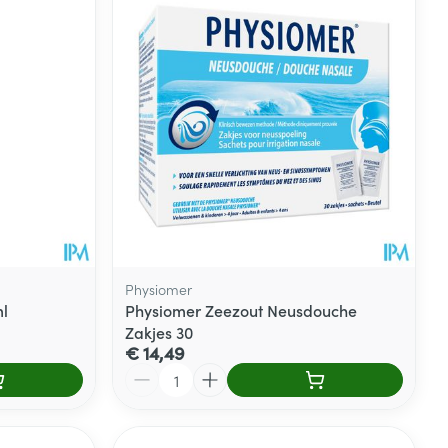
rende
Parfums en
geurproducten
Physiomer
l
Physiomer Zeezout Neusdouche
Zakjes 30
€ 14,49
CBD
Aantal