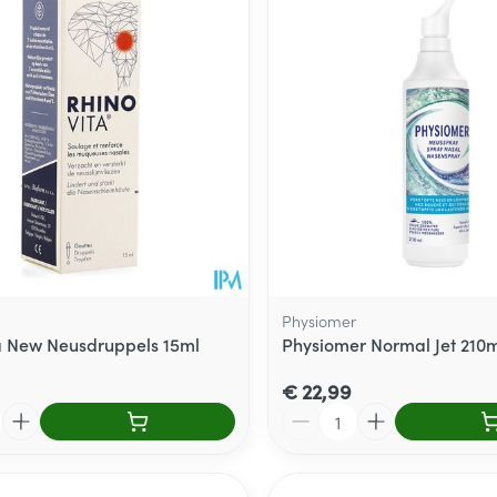
Toon meer
delen
Haar
ging
Supplementen
Insectenwe
Mondmaskers
middelen
ssen
 -
id
d
Physiomer
a New Neusdruppels 15ml
Physiomer Normal Jet 210m
€ 22,99
Zelfbruiner
Scheren
Aantal