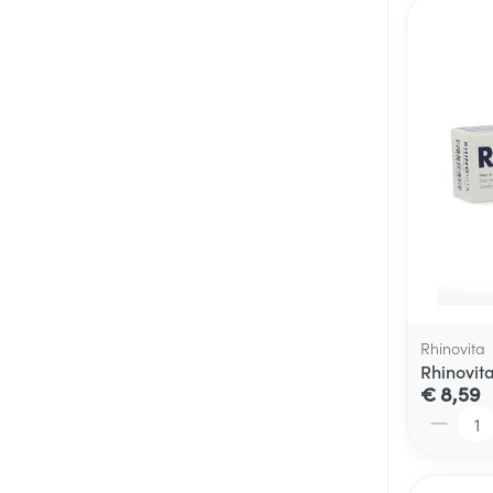
Rhinovita
Rhinovit
€ 8,59
Aantal