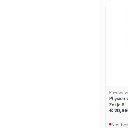
Physiome
Physiome
Zakje 6
€ 20,99
Niet be