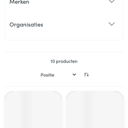
Merken
filter
Organisaties
filter
10
producten
Sorteer op: