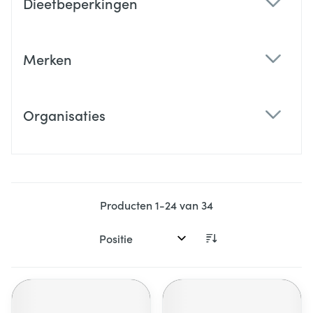
Dieetbeperkingen
filter
Merken
filter
Organisaties
filter
Producten
1
-
24
van
34
Sorteer op: