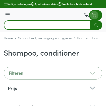
Ga naar de inhoud
Veilige betalingen
Apothekersadvies
Snelle beschikbaarheid
Menu
Zoek
Product, merk, categorie...
Home
/
Schoonheid, verzorging en hygiëne
/
Haar en Hoofd
/
Shampoo, conditioner
Filteren
Doorgaan naar productlijst
Prijs
filter