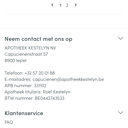
Pagina's
U lees momenteel pagina
Pagina
1
2
Neem contact met ons op
APOTHEEK KESTELYN NV
Capucienenstraat 57
8900
Ieper
Telefoon:
+32 57 20 01 88
E-mailadres:
capucienen@
apotheekkestelyn.be
APB nummer:
331102
Apotheek titularis:
Roel Kestelyn
BTW nummer:
BE0442743533
Klantenservice
FAQ