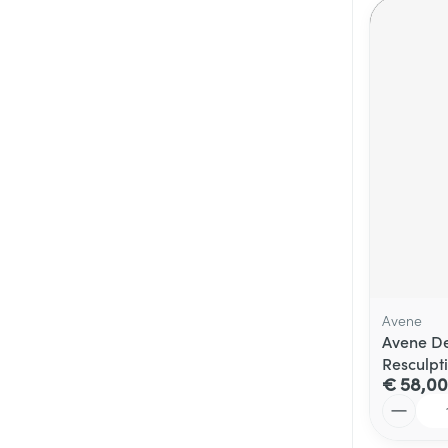
Avene
Avene D
Resculpt
€ 58,00
Aantal