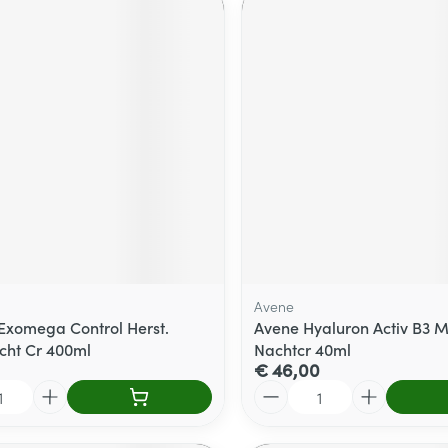
Avene
xomega Control Herst.
Avene Hyaluron Activ B3 Mu
cht Cr 400ml
Nachtcr 40ml
€ 46,00
Aantal