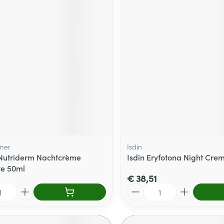
mer
Isdin
Nutriderm Nachtcrème
Isdin Eryfotona Night Cre
te 50ml
€ 38,51
Aantal