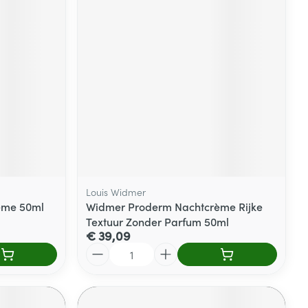
rende
Parfums en
geurproducten
Louis Widmer
ème 50ml
Widmer Proderm Nachtcrème Rijke
Textuur Zonder Parfum 50ml
CBD
€ 39,09
Aantal