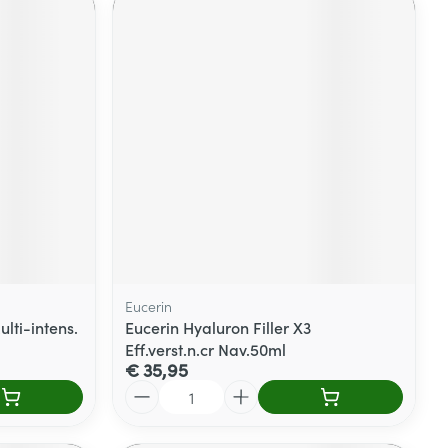
Eucerin
lti-intens.
Eucerin Hyaluron Filler X3
Eff.verst.n.cr Nav.50ml
€ 35,95
Aantal