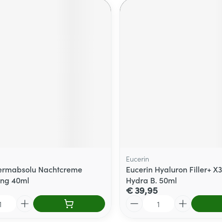
Eucerin
ermabsolu Nachtcreme
Eucerin Hyaluron Filler+ X
ing 40ml
Hydra B. 50ml
€ 39,95
Aantal