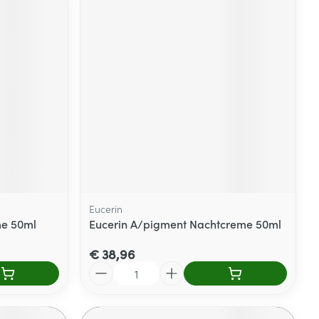
Eucerin
me 50ml
Eucerin A/pigment Nachtcreme 50ml
€ 38,96
Aantal