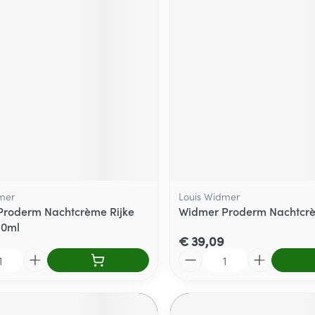
delen
Haar
ging
Supplementen
Insectenwe
Mondmaskers
middelen
ssen
 -
id
d
mer
Louis Widmer
Proderm Nachtcrème Rijke
Widmer Proderm Nachtcr
50ml
Zelfbruiner
Scheren
€ 39,09
Aantal