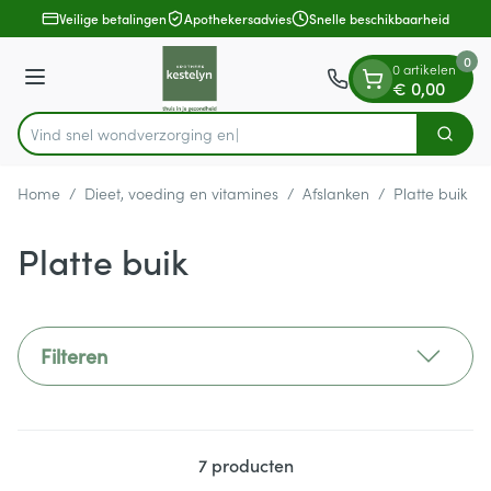
Dia 1 van 1
Ga naar de inhoud
Veilige betalingen
Apothekersadvies
Snelle beschikbaarheid
0
0 artikelen
Menu
€ 0,00
Vind snel wondverzo
Zoek
Product, merk, categorie...
Home
/
Dieet, voeding en vitamines
/
Afslanken
/
Platte buik
Platte buik
Filteren
7
producten