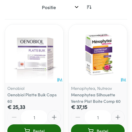
Sorteer op:
Oenobiol
Menophytea, Nutreov
Oenobiol Platte Buik Caps
Menophytea Silhouette
60
Ventre Plat Boite Comp 60
€ 25,33
€ 37,15
Aantal
Aantal
Bestel
Bestel