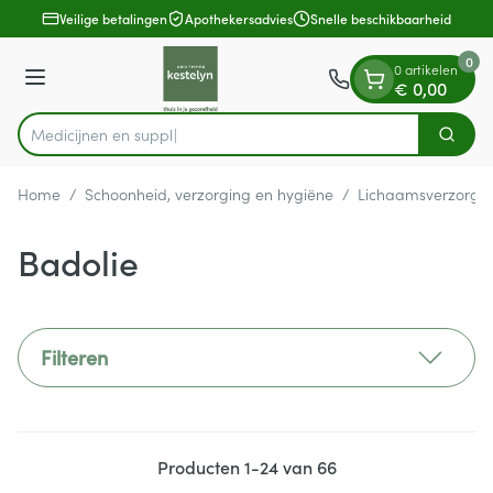
Dia 1 van 1
Ga naar de inhoud
Veilige betalingen
Apothekersadvies
Snelle beschikbaarheid
0
0 artikelen
Menu
€ 0,00
M
Zoek
Product, merk, categorie...
Home
/
Schoonheid, verzorging en hygiëne
/
Lichaamsverzorgi
Badolie
Filteren
Producten
1
-
24
van
66