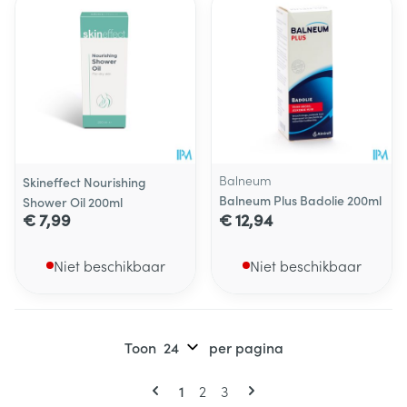
Balneum
Skineffect Nourishing
Balneum Plus Badolie 200ml
Shower Oil 200ml
€ 7,99
€ 12,94
Niet beschikbaar
Niet beschikbaar
Toon
per pagina
Pagina's
U lees momenteel pagina
Pagina
Pagina
1
2
3