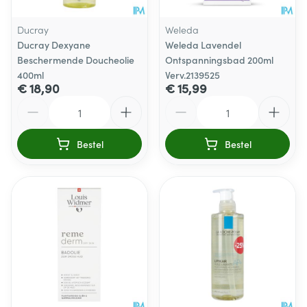
Ducray
Weleda
Ducray Dexyane
Weleda Lavendel
Beschermende Doucheolie
Ontspanningsbad 200ml
400ml
Verv.2139525
€ 18,90
€ 15,99
Aantal
Aantal
Bestel
Bestel