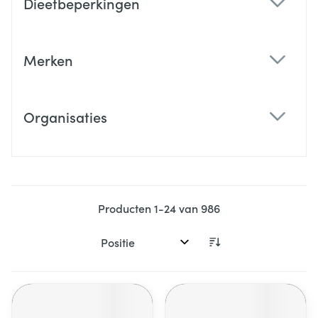
Dieetbeperkingen
filter
Merken
filter
Organisaties
filter
Producten
1
-
24
van
986
Sorteer op: