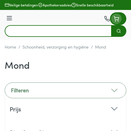
Ga naar de inhoud
Veilige betalingen
Apothekersadvies
Snelle beschikbaarheid
Menu
Zoek
Product, merk, categorie...
Home
/
Schoonheid, verzorging en hygiëne
/
Mond
Mond
Filteren
Doorgaan naar productlijst
Prijs
filter