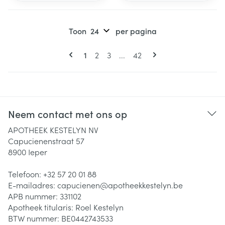
Toon
per pagina
Pagina's
U lees momenteel pagina
Pagina
Pagina
Pagina
1
2
3
...
42
Neem contact met ons op
APOTHEEK KESTELYN NV
Capucienenstraat 57
8900
Ieper
Telefoon:
+32 57 20 01 88
E-mailadres:
capucienen@
apotheekkestelyn.be
APB nummer:
331102
Apotheek titularis:
Roel Kestelyn
BTW nummer:
BE0442743533