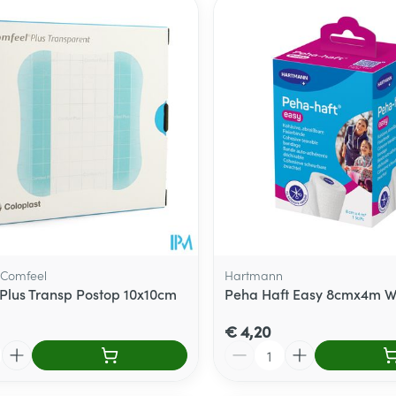
Toon meer
delen
Haar
ging
Supplementen
Insectenwe
Mondmaskers
middelen
ssen
 -
id
d
, Comfeel
Hartmann
Plus Transp Postop 10x10cm
Peha Haft Easy 8cmx4m Wi
Zelfbruiner
Scheren
€ 4,20
Aantal