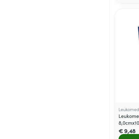
Leukome
Leukomed
8,0cmx10
€ 9,48