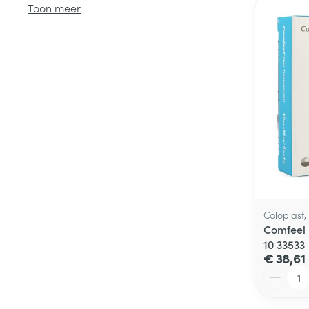
Toon meer
Diergeneesmid
Gezichtsverzor
Pillendozen en
accessoires
Pigmentstoorni
Gevoelige huid
geïrriteerde hu
Doffe huid
Gemengde hui
Toon meer
Coloplast
Comfeel 
10 33533
Snurken
€ 38,61
Aantal