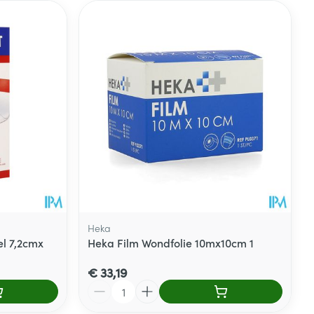
Heka
l 7,2cmx
Heka Film Wondfolie 10mx10cm 1
€ 33,19
Aantal