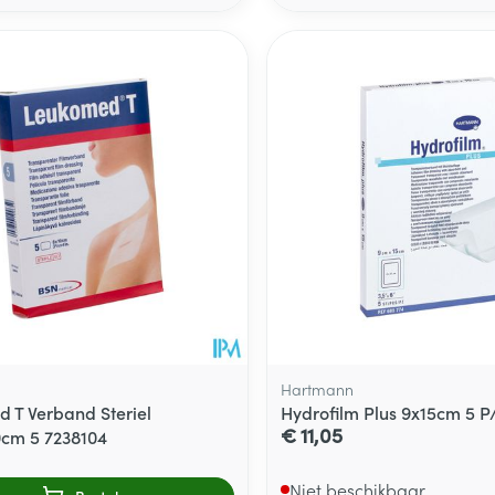
d
Hartmann
 T Verband Steriel
Hydrofilm Plus 9x15cm 5 P
€ 11,05
cm 5 7238104
Niet beschikbaar