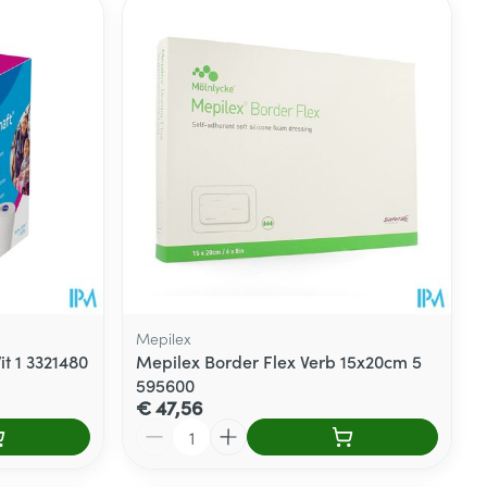
rende
Parfums en
geurproducten
Mepilex
t 1 3321480
Mepilex Border Flex Verb 15x20cm 5
595600
CBD
€ 47,56
Aantal