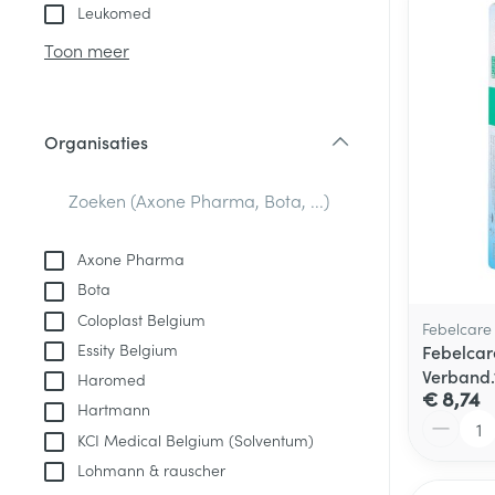
Aerosol toestel
kloven
Tabletten
Leukomed
Aerosol access
Blaren
Creme, gel en 
Toon meer
Zuurstof
Eelt
Eksteroog - lik
Ademhalingsste
Organisaties
Toon meer
filter
Spieren en gew
Specifiek voor
Axone Pharma
Naalden en spu
Bota
Lichaamsverzo
Infecties
Coloplast Belgium
Spuiten
Febelcare
Deodorant
Essity Belgium
Febelcare
Oplossing voor 
Gezichtsverzor
Verband.
Haromed
Naalden
€ 8,74
Luizen
Hartmann
Aantal
Naalden voor i
KCI Medical Belgium (Solventum)
pennaalden
Lohmann & rauscher
Diagnostica
Toon meer