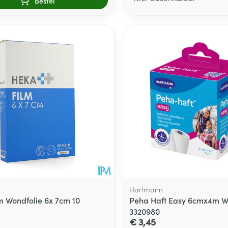
Bestel
Hartmann
m Wondfolie 6x 7cm 10
Peha Haft Easy 6cmx4m Wi
3320980
€ 3,45