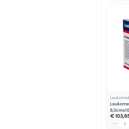
Leukome
Leukomed
8,0cmx10
€ 103,6
Aantal