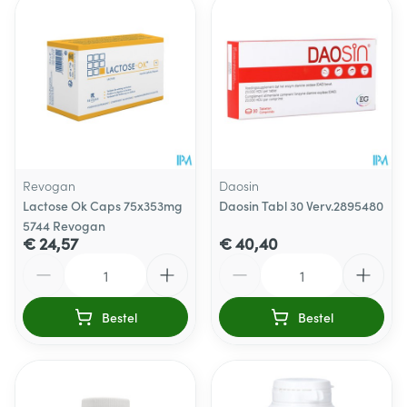
Revogan
Daosin
Lactose Ok Caps 75x353mg
Daosin Tabl 30 Verv.2895480
5744 Revogan
€ 24,57
€ 40,40
Aantal
Aantal
Bestel
Bestel