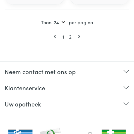
Toon
per pagina
Pagina's
U lees momenteel pagina
Pagina
1
2
Neem contact met ons op
Klantenservice
Uw apotheek