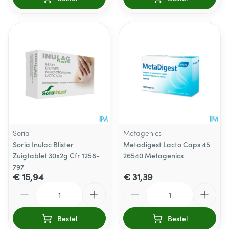
Soria
Metagenics
Soria Inulac Blister
Metadigest Lacto Caps 45
Zuigtablet 30x2g Cfr 1258-
26540 Metagenics
797
€ 15,94
€ 31,39
Aantal
Aantal
Bestel
Bestel