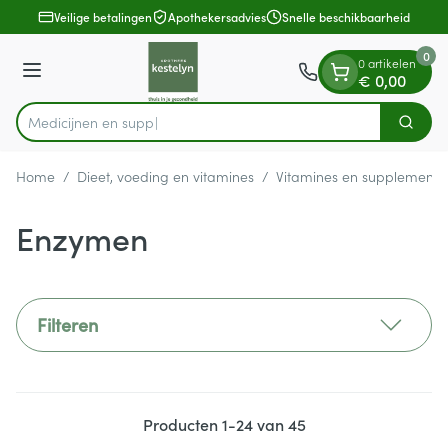
Dia 1 van 1
Ga naar de inhoud
Veilige betalingen
Apothekersadvies
Snelle beschikbaarheid
0
0 artikelen
Menu
€ 0,00
Zoek
Product, merk, categorie...
Home
/
Dieet, voeding en vitamines
/
Vitamines en supplemente
Enzymen
Filteren
Producten
1
-
24
van
45