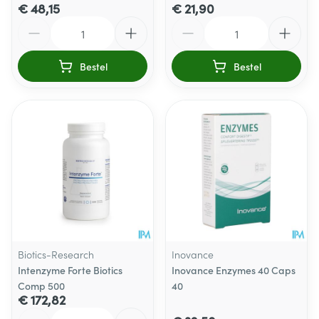
€ 48,15
€ 21,90
Aantal
Aantal
Bestel
Bestel
Biotics-Research
Inovance
Intenzyme Forte Biotics
Inovance Enzymes 40 Caps
Comp 500
40
€ 172,82
Aantal