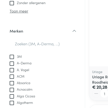
Aerosol toestel
kloven
Tabletten
Zonder allergenen
Aerosol access
Blaren
Creme, gel en 
Toon meer
Zuurstof
Eelt
Eksteroog - lik
Ademhalingsste
Merken
Toon meer
filter
Spieren en gew
Specifiek voor
3M
Naalden en spu
A-Derma
Lichaamsverzo
Infecties
A. Vogel
Spuiten
Uriage
Deodorant
ACM
Uriage R
Oplossing voor 
Gezichtsverzor
Roodhei
Absorica
Naalden
€ 20,28
Luizen
Acnacalm
Aantal
Naalden voor i
Alga Cicosa
pennaalden
Algotherm
Diagnostica
Toon meer