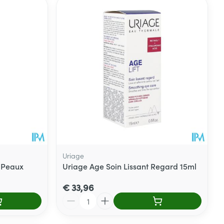
rende
Parfums en
geurproducten
Uriage
 Peaux
Uriage Age Soin Lissant Regard 15ml
CBD
€ 33,96
Aantal