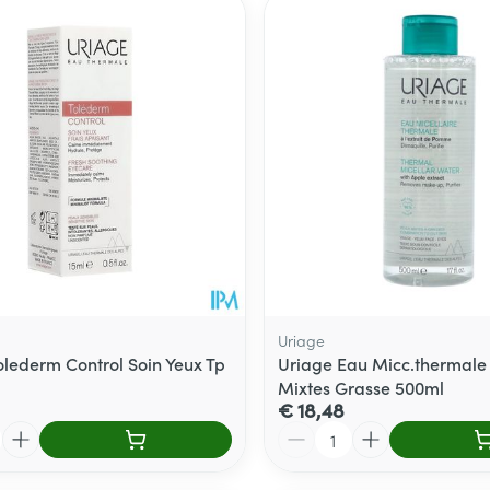
Toon meer
delen
Haar
ging
Supplementen
Insectenwe
Mondmaskers
middelen
ssen
 -
id
d
Uriage
olederm Control Soin Yeux Tp
Uriage Eau Micc.thermale
Mixtes Grasse 500ml
Zelfbruiner
Scheren
€ 18,48
Aantal