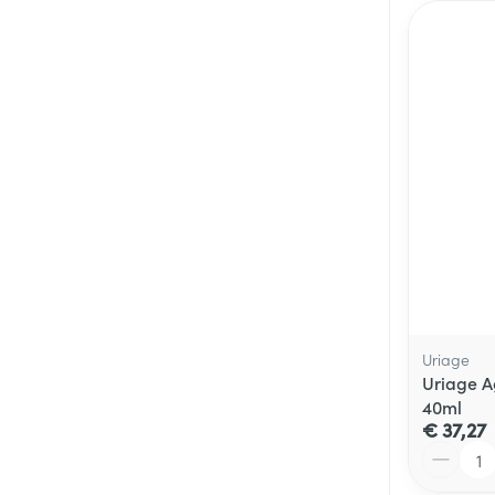
Uriage
Uriage A
40ml
€ 37,27
Aantal