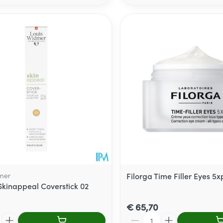
mer
Filorga Time Filler Eyes 5x
kinappeal Coverstick 02
€ 65,70
Aantal