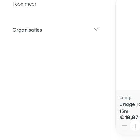
Toon meer
Diergeneesmid
Gezichtsverzor
Organisaties
Pillendozen en
filter
accessoires
Pigmentstoorni
Gevoelige huid
geïrriteerde hu
Doffe huid
Gemengde hui
Toon meer
Uriage
Uriage T
15ml
Snurken
€ 18,97
Aantal