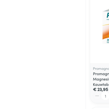
Promagno
Promagn
Magnesi
Kauwtabl
€ 23,95
Aantal