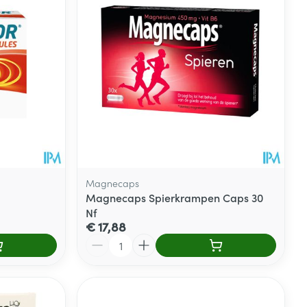
rende
Parfums en
geurproducten
Magnecaps
Magnecaps Spierkrampen Caps 30
Nf
€ 17,88
Aantal
CBD