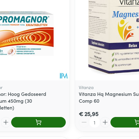
r
Vitanza
or: Hoog Gedoseerd
Vitanza Hq Magnesium Su
um 450mg (30
Comp 60
etten)
€ 25,95
Aantal