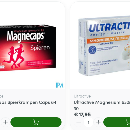
ps
Ultractive
ps Spierkrampen Caps 84
Ultractive Magnesium 6
30
€ 17,95
Aantal