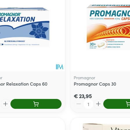
Toon meer
delen
Haar
ging
Supplementen
Insectenwe
Mondmaskers
middelen
ssen
 -
id
d
r
Promagnor
r Relaxation Caps 60
Promagnor Caps 30
€ 23,95
Aantal
Zelfbruiner
Scheren