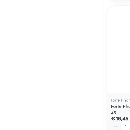
Forté Pha
Forte P
45
€ 16,45
Aantal