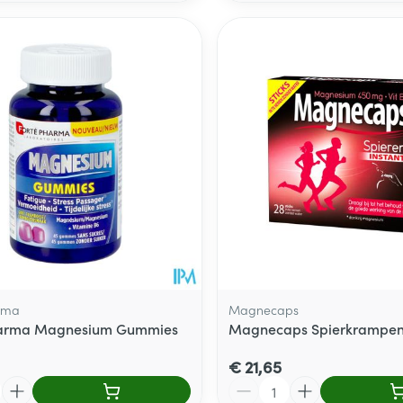
rma
Magnecaps
harma Magnesium Gummies
Magnecaps Spierkrampen 
€ 21,65
Aantal