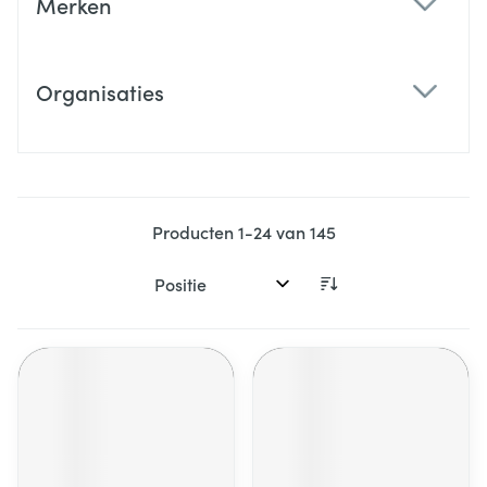
Merken
filter
Organisaties
filter
Producten
1
-
24
van
145
Sorteer op: