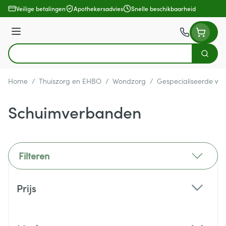
Ga naar de inhoud
Veilige betalingen
Apothekersadvies
Snelle beschikbaarheid
Menu
Zoek
Product, merk, categorie...
Home
/
Thuiszorg en EHBO
/
Wondzorg
/
Gespecialiseerde wo
Schuimverbanden
Filteren
Doorgaan naar productlijst
Prijs
filter