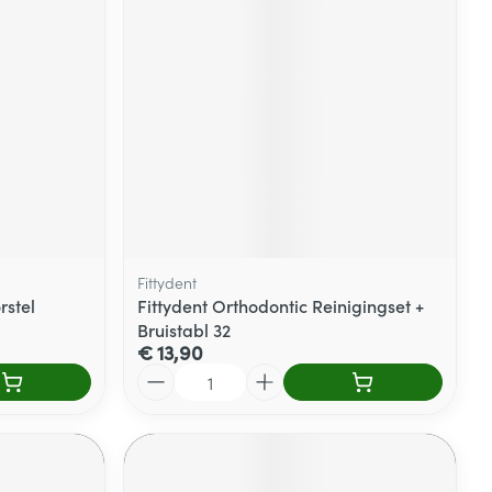
rende
Parfums en
geurproducten
Fittydent
rstel
Fittydent Orthodontic Reinigingset +
Bruistabl 32
€ 13,90
CBD
Aantal