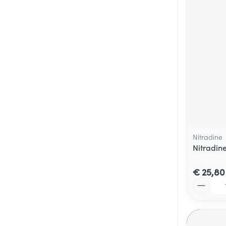
Nitradine
Nitradine
€ 25,80
Aantal