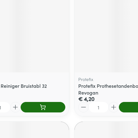
delen
Haar
ging
Supplementen
Insectenwe
Mondmaskers
middelen
ssen
 -
id
d
Protefix
 Reiniger Bruistabl 32
Protefix Prothesetandenbo
Revogan
€ 4,20
Zelfbruiner
Scheren
Aantal